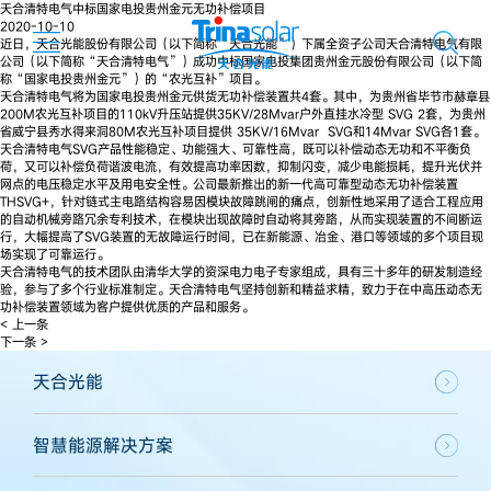
天合清特电气中标国家电投贵州金元无功补偿项目
2020-10-10
近日，天合光能股份有限公司（以下简称“天合光能”）下属全资子公司天合清特电气有限
公司（以下简称“天合清特电气”）成功中标国家电投集团贵州金元股份有限公司（以下简
称“国家电投贵州金元”）的“农光互补”项目。
天合清特电气将为国家电投贵州金元供货无功补偿装置共4套。其中，为贵州省毕节市赫章县
200M农光互补项目的110kV升压站提供35KV/28Mvar户外直挂水冷型 SVG 2套，为贵州
省威宁县秀水得来洞80M农光互补项目提供 35KV/16Mvar SVG和14Mvar SVG各1套。
天合清特电气SVG产品性能稳定、功能强大、可靠性高，既可以补偿动态无功和不平衡负
荷，又可以补偿负荷谐波电流，有效提高功率因数，抑制闪变，减少电能损耗，提升光伏并
网点的电压稳定水平及用电安全性。公司最新推出的新一代高可靠型动态无功补偿装置
THSVG+，针对链式主电路结构容易因模块故障跳闸的痛点，创新性地采用了适合工程应用
的自动机械旁路冗余专利技术，在模块出现故障时自动将其旁路，从而实现装置的不间断运
行，大幅提高了SVG装置的无故障运行时间，已在新能源、冶金、港口等领域的多个项目现
场实现了可靠运行。
天合清特电气的技术团队由清华大学的资深电力电子专家组成，具有三十多年的研发制造经
验，参与了多个行业标准制定。天合清特电气坚持创新和精益求精，致力于在中高压动态无
功补偿装置领域为客户提供优质的产品和服务。
< 上一条
下一条 >
天合光能
智慧能源解决方案