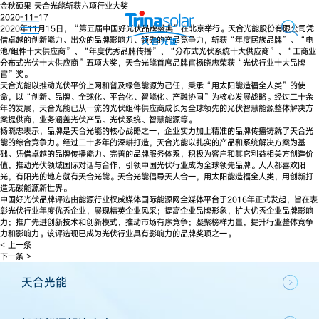
金秋硕果 天合光能斩获六项行业大奖
2020-11-17
2020年11月15日，“第五届中国好光伏品牌盛典”在北京举行。天合光能股份有限公司凭
借卓越的创新能力、出众的品牌影响力、领先的产品竞争力，斩获“年度民族品牌”、“电
池/组件十大供应商”、“年度优秀品牌传播”、“分布式光伏系统十大供应商”、“工商业
分布式光伏十大供应商”五项大奖，天合光能首席品牌官杨晓忠荣获“光伏行业十大品牌
官”奖。
天合光能以推动光伏平价上网和普及绿色能源为己任，秉承“用太阳能造福全人类”的使
命，以“创新、品牌、全球化、平台化、智能化、产融协同”为核心发展战略。经过二十余
年的发展，天合光能已从一流的光伏组件供应商成长为全球领先的光伏智慧能源整体解决方
案提供商，业务涵盖光伏产品、光伏系统、智慧能源等。
杨晓忠表示，品牌是天合光能的核心战略之一，企业实力加上精准的品牌传播铸就了天合光
能的综合竞争力。经过二十多年的深耕打造，天合光能以扎实的产品和系统解决方案为基
础、凭借卓越的品牌传播能力、完善的品牌服务体系，积极为客户和其它利益相关方创造价
值，推动光伏领域国际对话与合作，引领中国光伏行业成为全球领先品牌。人人都喜欢阳
光，有阳光的地方就有天合光能。天合光能倡导天人合一，用太阳能造福全人类，用创新打
造无碳能源新世界。
中国好光伏品牌评选由能源行业权威媒体国际能源网全媒体平台于2016年正式发起，旨在表
彰光伏行业年度优秀企业，展现精英企业风采；提高企业品牌形象，扩大优秀企业品牌影响
力；推广先进创新技术和创新模式，推动市场有序竞争；凝聚榜样力量，提升行业整体竞争
力和影响力。该评选现已成为光伏行业具有影响力的品牌奖项之一。
< 上一条
下一条 >
天合光能