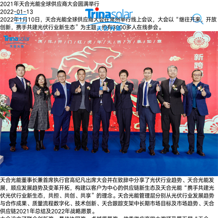
2021年天合光能全球供应商大会圆满举行
2022-01-13
2022年1月10日，天合光能全球供应商大会在常州举行线上会议，大会以“继往开来，开放
创新，携手共建光伏行业新生态”为主题，约有3000多人在线参会。
天合光能董事长兼首席执行官高纪凡出席大会并在致辞中分享了光伏行业趋势、天合光能发
展，顺应发展趋势及变革开拓，构建以客户为中心的供应链新生态及天合光能“携手共建光
伏光伏行业新生态，共担、共创、共享”的理念。天合光能管理层分别从光伏行业发展趋势
与合作成果、质量流程数字化、技术创新、天合跟踪支架中长期市场目标及市场趋势、天合
供应链2021年总结及2022年战略愿景。