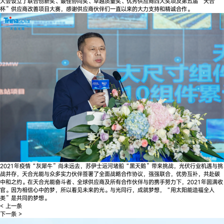
大会设立了联合创新奖、最佳协同奖、卓越质量奖、优秀供应商四大奖项及第五届“天合
杯”供应商改善项目大赛，感谢供应商伙伴们一直以来的大力支持和精诚合作。
2021年疫情“灰犀牛”尚未远去，苏伊士运河堵船“黑天鹅”带来挑战，光伏行业机遇与挑
战并存，天合光能与众多实力伙伴签署了全面战略合作协议，强强联合，优势互补，共赴碳
中和之约。在天合光能奋斗者、全球供应商及所有合作伙伴与的携手努力下，2021年圆满收
官。因为相信心中的梦，所以看见未来的光。与光同行，成就梦想，“用太阳能造福全人
类”是共同的梦想。
< 上一条
下一条 >