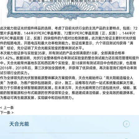
此次能力验证光伏组件样品的选择，考虑了目前光伏行业的主流产品的主要特点，包括：72
整片多晶单面、144半片PERC单晶单面、72整片PERC单晶双面（正、反面）、144半片
PERC单晶双面（正、反面）四块组件的六组对比检测数据。此次能力验证主要针对光伏组
件的短路电流、开路电压和最大功率检测能力。验证结果显示，六个项目测试均获得“满
意”结论，充分证明了天合光能实验室的整体测试水平。
本次能力验证参与实验室35家，所有测试的产品全部满意的18家，全部满意合格率
51.42%。数据说明，光伏行业整体组件功率测试实验室的整合测试能力还在规范管理和提升
中。天合光能常州基地东区和西区两个实验室，是18家所有测试项目中合格的2家，也是继
2016年、2018年后，第三次参加全国统考，并获得了优异成绩，再次彰显我们组件功率测
试引领行业的实力。
作为全球领先的光伏智慧能源整体解决方案提供商，天合光能始终以“用太阳能造福全人
类”为使命，为客户提供包括融资、设计、施工、运维等在内的一站式系统集成解决方案，
致力于引领者全球智慧能源的发展。在未来五年，天合光能将努力打造包括光伏、储能、氢
能的智慧能源和分布式能源的世界级领军企业，推进建成清洁低碳、安全高效的能源体系，
为推动可再生能源发展、实现碳中和目标而努力。
< 上一条
下一条 >
天合光能