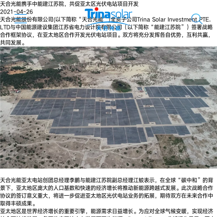
天合光能携手中能建江苏院，共促亚太区光伏电站项目开发
2021-04-26
天合光能股份有限公司(以下简称“天合光能”)全资子公司Trina Solar Investment PTE.
LTD与中国能源建设集团江苏省电力设计院有限公司（以下简称“能建江苏院”）签署战略
合作框架协议，在亚太地区合作开发光伏电站项目。双方将充分发挥各自优势，互利共赢，
共同发展。
天合光能亚太电站创团总经理李鹏与能建江苏院副总经理江蛟表示，在全球“碳中和”的背
景下，亚太地区庞大的人口基数和快速的经济增长将推动新能源跨越式发展。此次战略合作
协议的签订意义重大，将进一步促进亚太地区光伏电站业务的拓展，期待双方在未来合作中
取得丰硕成果。
亚太地区是世界经济增长的重要引擎，能源需求日益增长。为应对全球气候变暖，实现经济