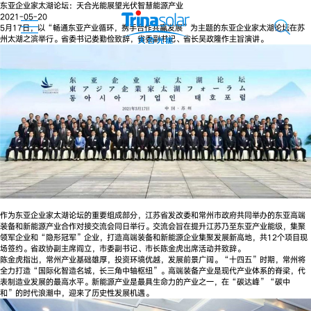
东亚企业家太湖论坛：天合光能展望光伏智慧能源产业
2021-05-20
5月17日，以“畅通东亚产业循环，携手合作共赢发展”为主题的东亚企业家太湖论坛在苏
州太湖之滨举行。省委书记娄勤俭致辞，省委副书记、省长吴政隆作主旨演讲。
作为东亚企业家太湖论坛的重要组成部分，江苏省发改委和常州市政府共同举办的东亚高端
装备和新能源产业合作对接交流会同日举行。交流会旨在提升江苏乃至东亚产业能级，集聚
领军企业和“隐形冠军”企业，打造高端装备和新能源企业集聚发展新高地，共12个项目现
场签约。省政协副主席阎立，市委副书记、市长陈金虎出席活动并致辞。
陈金虎指出，常州产业基础雄厚，投资环境优越，发展前景广阔。“十四五”时期，常州将
全力打造“国际化智造名城，长三角中轴枢纽”。高端装备产业是现代产业体系的脊梁，代
表制造业发展的最高水平。新能源产业是最具生命力的产业之一，在“碳达峰”“碳中
和”的时代浪潮中，迎来了历史性发展机遇。