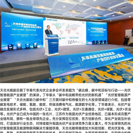
天合光能副总裁丁华章代表光伏企业参会并发表题为“碳达峰、碳中和目标与行动——光伏
智慧能源产业展望”的演讲。丁华章从“碳中和战略带给光伏的新机遇”“光伏智慧能源产
业展望”“天合光能助力碳中和”三方面对碳中和将催生的七大投资领域进行介绍，包括零
碳发电技术、储能、氢能、能效、终端消费电气化、能源数字化等。丁华章表示，光伏产业
融合发展形式多样，包括光伏+工业、光伏+建筑、光伏+交通通信、光伏+绿氢、光伏+农业
等。光伏产业已成为中国的一张名片，江苏作为我国光伏产业优势地区，已基本形成完整产
业链布局，拥有一批全球领先企业。充分发挥区位优势，各方创新合作，深化产业链互补协
同，打造良好行业生态，对持续提升我国光伏产业全球竞争力意义重大。作为全球领先的光
伏智慧能源及能源物联网解决方案提供商，天合光能将继续加大科技创新，把光伏发电、储
能、氢能、和智慧用能等方面的新技术、新应用相互融合，为国家能源转型、实现碳中和做