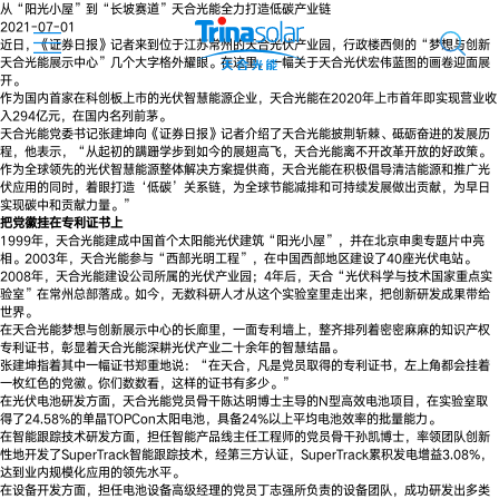
从“阳光小屋”到“长坡赛道”天合光能全力打造低碳产业链
2021-07-01
近日，《证券日报》记者来到位于江苏常州的天合光伏产业园，行政楼西侧的“梦想与创新
天合光能展示中心”几个大字格外耀眼。在这里，一幅关于天合光伏宏伟蓝图的画卷迎面展
开。
作为国内首家在科创板上市的光伏智慧能源企业，天合光能在2020年上市首年即实现营业收
入294亿元，在国内名列前茅。
天合光能党委书记张建坤向《证券日报》记者介绍了天合光能披荆斩棘、砥砺奋进的发展历
程，他表示，“从起初的蹒跚学步到如今的展翅高飞，天合光能离不开改革开放的好政策。
作为全球领先的光伏智慧能源整体解决方案提供商，天合光能在积极倡导清洁能源和推广光
伏应用的同时，着眼打造‘低碳’关系链，为全球节能减排和可持续发展做出贡献，为早日
实现碳中和贡献力量。”
把党徽挂在专利证书上
1999年，天合光能建成中国首个太阳能光伏建筑“阳光小屋”，并在北京申奥专题片中亮
相。2003年，天合光能参与“西部光明工程”，在中国西部地区建设了40座光伏电站。
2008年，天合光能建设公司所属的光伏产业园；4年后，天合“光伏科学与技术国家重点实
验室”在常州总部落成。如今，无数科研人才从这个实验室里走出来，把创新研发成果带给
世界。
在天合光能梦想与创新展示中心的长廊里，一面专利墙上，整齐排列着密密麻麻的知识产权
专利证书，彰显着天合光能深耕光伏产业二十余年的智慧结晶。
张建坤指着其中一幅证书郑重地说：“在天合，凡是党员取得的专利证书，左上角都会挂着
一枚红色的党徽。你们数数看，这样的证书有多少。”
在光伏电池研发方面，天合光能党员骨干陈达明博士主导的N型高效电池项目，在实验室取
得了24.58%的单晶TOPCon太阳电池，具备24%以上平均电池效率的批量能力。
在智能跟踪技术研发方面，担任智能产品线主任工程师的党员骨干孙凯博士，率领团队创新
性地开发了SuperTrack智能跟踪技术，经第三方认证，SuperTrack累积发电增益3.08%，
达到业内规模化应用的领先水平。
在设备开发方面，担任电池设备高级经理的党员丁志强所负责的设备团队，成功研发出多类