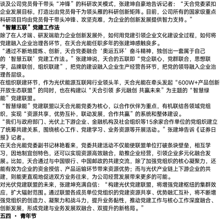
谈及公司党员骨干带头“冲锋”的科研攻关模式，张建坤自豪地告诉记者：“天合党委紧扣
企业发展目标，打造出由党员骨干为领头雁的科研创新矩阵。目前，公司所有的国家级重点
科研项目均由党员骨干带头冲锋、攻坚克难，为企业的创新发展提供智力支持。”
“智慧五联”党建工作法
除了在人才端、研发端助力企业创新发展外，如何用党建引领企业文化建设全过程，如何将
党建融入企业治理各环节，在天合光能任职多年的张建坤感触良多。
“通过不断地提炼、创新，天合党委融合‘奥运五环’奋斗精神，独创出一套属于自己
的‘智慧五联’党建工作法。”张建坤说，天合的五联即“党企联心，党群联合，思想联
学，品牌联创，组织联建”，把党的建设融入企业生产经营各环节，把党的领导融入企业治
理各层级。
在组织联建环节，作为光伏能源互联网行业领头羊，天合光能在牵头发起“600W+产品创新
开放生态联盟”的同时，也在构建以“天合引领 多元融创 共赢未来”为主题的“智慧绿
能”党建联盟。
“智慧绿能”党建联盟以天合光能党委为核心，以合作伙伴为重点，有机联结各领域党组
织，实现“资源共享，优势互补，联动发展，合作共赢”的系统和整体建设。
“我们与政府部门、光伏上下游企业、金融机构及社会组织等15余家合作单位的党组织建立
了统筹共建关系，围绕核心工作、党建学习、业务资源等开展活动。”张建坤告诉《证券日
报》记者。
在天合光能党委副书记林艳看来，党委共建活动不仅能使联盟单位打破条块壁垒，相互学
习，因地制宜创特色，还可以实现资源高效融合，助推企业经营，引领企业多元化融合发
展。比如，天合通过与中国银行、中国邮政的共建交流，除了加强党组织的核心凝聚力，还
能有效为企业的资金授信、产品运输环节带来资源优势；而与光伏产业链上下游企业的共
建，则能更直观地促进双方业务往来，为公司经营发展带来更多的可能。
对光伏党建联盟的未来，张建坤充满自信：“构建光伏党建联盟，将增强党建枢纽的集群效
应，扩大辐射范围。通过联盟各成员单位党组织的党建资源共享、优势融汇互补，将不断增
强党组织的创造力、凝聚力和战斗力，提升业务黏性，推动党建工作与核心工作深度融合、
创新发展，形成党建与业务发展双融合、双提升的新格局。”
五四 · 青年节