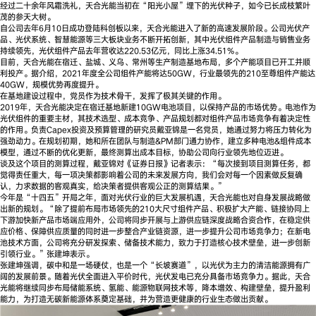
经过二十余年风霜洗礼，天合光能当初在“阳光小屋”埋下的光伏种子，如今已长成枝繁叶
茂的参天大树。
自公司去年6月10日成功登陆科创板以来，天合光能进入了新的高速发展阶段。公司光伏产
品、光伏系统、智慧能源等三大板块业务不断开拓创新，其中光伏组件产品制造与销售业务
持续领先，光伏组件产品去年营收达220.53亿元，同比上涨34.51%。
目前，天合光能在宿迁、盐城、义乌、常州等生产制造基地布局，多个产能项目已开工并顺
利投产。据介绍，2021年度全公司组件产能将达50GW，行业最领先的210至尊组件产能达
40GW，规模优势再度提升。
在基地建设过程中，党员作为技术骨干，发挥了极其关键的作用。
2019年，天合光能决定在宿迁基地新建10GW电池项目，以保持产品的市场优势。电池作为
光伏组件的重要主材，其技术选型、成本竞争、产品规划都对组件产品市场竞争有着决定性
的作用。负责Capex投资及预算管理的研究员戴亚锦是一名党员，她通过努力将压力转化为
强劲动力。在规划初期，她和所在团队与制造&PM部门通力协作，建立多种电池&组件成本
模型，通过不断的优化更新，最终测算出成本目标，协助公司向行业领先地位迈进。
谈及这个项目的测算过程，戴亚锦对《证券日报》记者表示：“每次接到项目测算任务，都
觉得责任重大，每一项决策都影响着公司的未来发展方向，我们会对每一个因素做反复确
认，力求数据的客观真实，给决策者提供客观公正的测算结果。”
今年是“十四五”开局之年，面对光伏行业的巨大发展机遇，天合光能也对自身发展战略做
出新的规划。“除了提前布局市场领先的210大尺寸组件产品、积极扩大产能、链接协同上
下游加快新产品市场端应用外，公司将同步开展与上游供应链深度战略合资合作，在稳定供
应价格、保障供应质量的同时进一步整合产业链资源，进一步提升公司市场竞争力；在新电
池技术方面，公司将充分研发探索、储备技术能力，致力于打造核心技术壁垒，进一步创新
引领行业。”张建坤表示。
张建坤强调，碳中和是一场硬仗，也是一个“长坡赛道”，以光伏为主力的清洁能源拥有广
阔的发展前景。随着光伏全面进入平价时代，光伏发电已充分具备市场竞争力。据此，天合
光能将继续同步布局储能系统、氢能、能源物联网技术等，降本增效、构建壁垒，提升盈利
能力，为打造无碳新能源体系奠定基础，并为营造更健康的行业生态做出贡献。