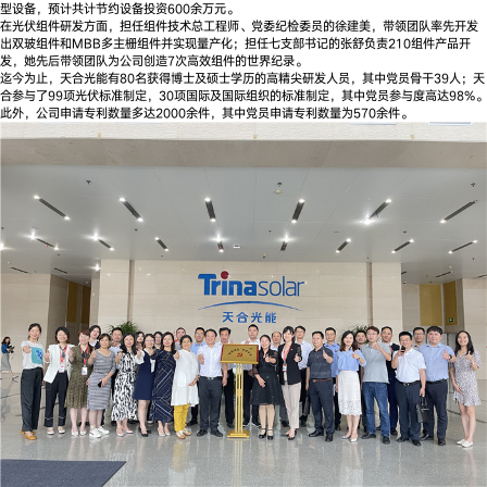
型设备，预计共计节约设备投资600余万元。
在光伏组件研发方面，担任组件技术总工程师、党委纪检委员的徐建美，带领团队率先开发
出双玻组件和MBB多主栅组件并实现量产化；担任七支部书记的张舒负责210组件产品开
发，她先后带领团队为公司创造7次高效组件的世界纪录。
迄今为止，天合光能有80名获得博士及硕士学历的高精尖研发人员，其中党员骨干39人；天
合参与了99项光伏标准制定，30项国际及国际组织的标准制定，其中党员参与度高达98%。
此外，公司申请专利数量多达2000余件，其中党员申请专利数量为570余件。