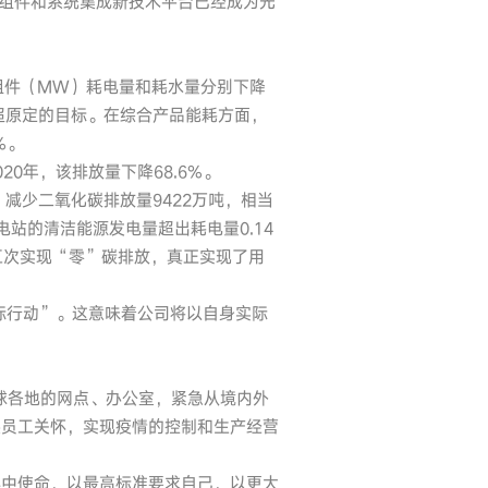
率组件和系统集成新技术平台已经成为光
品组件（MW）耗电量和耗水量分别下降
远超原定的目标。在综合产品能耗方面，
%。
20年，该排放量下降68.6%。
，减少二氧化碳排放量9422万吨，相当
站的清洁能源发电量超出耗电量0.14
连续五次实现“零”碳排放，真正实现了用
目标行动”。这意味着公司将以自身实际
球各地的网点、办公室，紧急从境内外
展员工关怀，实现疫情的控制和生产经营
心中使命，以最高标准要求自己，以更大