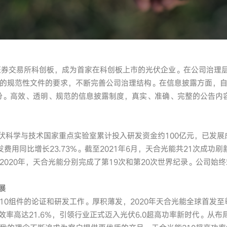
上海证券交易所科创板，成为首家在科创板上市的光伏企业。在公司治理
的规范性文件的要求，不断完善公司治理结构。在信息披露方面，自20
3份。高效、透明、规范的信息披露制度，真实、准确、完整的公告内
能光伏科学与技术国家重点实验室累计投入研发资金约100亿元，已发展
发费用同比增长23.73%。截至2021年6月，天合光能共21次成
年和2020年，天合光能分别完成了第19次和第20次世界纪录。公司
展
210组件的论证和研发工作。厚积薄发，2020年天合光能全球首发
效率高达21.6%，引领行业正式迈入光伏6.0超高功率新时代。从布局