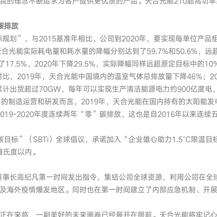
我的理念不断追求为客户提供更优质的产品。天合光能210超高功
碳排放
标规划”，与2015基准年相比，公司到2020年，要实现每单位产
天合光能实际耗电量和耗水量的降幅分别达到了59.7%和50.6%，
了17.5%，2020年下降29.5%，实际降幅同样远超原定目标中的10
比，2019年，天合光能中国境内的温室气体总排放量下降46%；20
累计出货超过70GW，每年可以实现生产清洁能源电力约900亿度电
的制造运营和研发而言，2019年，天合光能在国内持有的太阳能发电
现2019-2020年度连续两年“零”碳排放，这也是自2016年以来
目标”（SBTi）全球倡议，承诺加入“企业雄心助力1.5°C限温
摄氏度以内。
能董事长高纪凡第一时间发出指令，集结公司全球资源，利用公司在全
及海外疫情爆发地区。同时也在第一时间建立了内部应急机制、开
正在来临，一副美好的未来画卷已经展开在眼前。天合光能将牢记