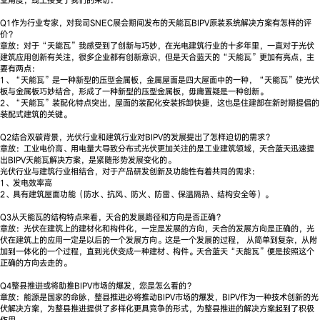
Q1作为行业专家，对我司SNEC展会期间发布的天能瓦BIPV原装系统解决方案有怎样的评
价？
章放：对于“天能瓦”我感受到了创新与巧妙，在光电建筑行业的十多年里，一直对于光伏
建筑应用创新有关注，很多企业都有创新意识，但是天合蓝天的“天能瓦”更加有亮点，主
要有两点：
1、“天能瓦”是一种新型的压型金属板，金属屋面是四大屋面中的一种，“天能瓦”使光伏
板与金属板巧妙结合，形成了一种新型的压型金属板，毋庸置疑是一种创新。
2、“天能瓦”装配化特点突出，屋面的装配化安装拆卸快捷，这也是住建部在新时期提倡的
装配式建筑的关键。
Q2结合双碳背景，光伏行业和建筑行业对BIPV的发展提出了怎样迫切的需求？
章放：工业电价高、用电量大导致分布式光伏更加关注的是工业建筑领域，天合蓝天迅速提
出BIPV天能瓦解决方案，是紧随形势发展变化的。
光伏行业与建筑行业相结合，对于产品研发创新及功能性有着共同的需求：
1、发电效率高
2、具有建筑屋面功能（防水、抗风、防火、防雷、保温隔热、结构安全等）。
Q3从天能瓦的结构特点来看，天合的发展路径和方向是否正确？
章放：光伏在建筑上的建材化和构件化，一定是发展的方向，天合的发展方向是正确的，光
伏在建筑上的应用一定是以后的一个发展方向。这是一个发展的过程， 从简单到复杂，从附
加到一体化的一个过程，直到光伏变成一种建材、构件。天合蓝天“天能瓦”便是按照这个
正确的方向去走的。
Q4整县推进或将助推BIPV市场的爆发，您是怎么看的？
章放：能源是国家的命脉，整县推进必将推动BIPV市场的爆发，BIPV作为一种技术创新的光
伏解决方案，为整县推进提供了多样化更具竞争的形式，为整县推进的解决方案起到了积极
作用。