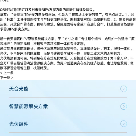
Q5对我们的期许以及对未来BIPV发展方向的前瞻性解读及建议。
章放：“天能瓦"的研发方向没有问题，但是为了在市场上更好的推广，有两点建议。1、采
用“标准”工具使创新技术与产品更加理论化，编制出针对应用场景的标准。2、需要有高瞻
远瞩、开放合作的态度，积极与建筑、金属屋面等专家或厂商进行合作，打造最适合场景需
求的BIPV解决方案。
新一代天能瓦BIPV原装系统解决方案，于“方寸之间“专注每个细节，始终如一的坚持“原
装标准”的既定战略，根据客户需求提供一体化专业定制。
通过参与建筑前端设计，将光伏系统与建筑深度整合，真正做到设计、施工、服务一体化。
光伏，不再是屋顶的附属物，而是与建筑美学融为一体，展现工业艺术的无穷魅力。
光伏能源利国利民，特别是在分布式光伏领域，天合智慧分布式始终致力于为千家万户、千
企万厂带去最佳的清洁能源解决方案，为用户创造实实在在的经济效益，也让绿色发展、低
碳环保理念落地生根，枝繁叶茂。
< 上一条
下一条 >
天合光能
智慧能源解决方案
光伏组件