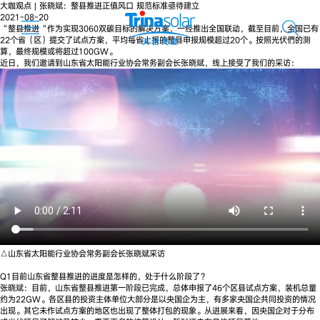
大咖观点 | 张晓斌：整县推进正值风口 规范标准亟待建立
2021-08-20
“整县推进“作为实现3060双碳目标的解决方案，一经推出全国联动，截至目前，全国已有
22个省（区）提交了试点方案，平均每省上报的整县申报规模超过20个。按照光伏們的测
算，最终规模或将超过100GW。
近日，我们邀请到山东省太阳能行业协会常务副会长张晓斌，线上接受了我们的采访：
△山东省太阳能行业协会常务副会长张晓斌采访
Q1目前山东省整县推进的进度是怎样的，处于什么阶段了？
张晓斌：目前，山东省整县推进第一阶段已完成，总体申报了46个区县试点方案，装机总量
约为22GW。各区县的投资主体单位大部分是以央国企为主，有多家央国企共同投资的情况
出现。其它未作试点方案的地区也出现了整体打包的现象。从进展来看，因央国企对于分布