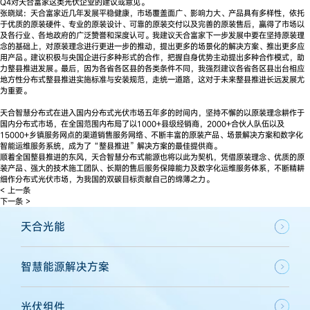
Q4对天合富家这类光伏企业的建议或意见。
张晓斌：天合富家近几年发展平稳健康，市场覆盖面广、影响力大、产品具有多样性，依托
于优质的原装硬件、专业的原装设计、可靠的原装交付以及完善的原装售后，赢得了市场以
及各行业、各地政府的广泛赞誉和深度认可。我建议天合富家下一步发展中要在坚持原装理
念的基础上，对原装理念进行更进一步的推动，提出更多的场景化的解决方案、推出更多应
用产品。建议积极与央国企进行多种形式的合作，把握自身优势主动提出多种合作模式，助
力整县推进发展。最后，因为各省各区县的各类条件不同，我强烈建议各省各区县出台相应
地方性分布式整县推进实施标准与安装规范，走统一道路，这对于未来整县推进长远发展尤
为重要。
天合智慧分布式在进入国内分布式光伏市场五年多的时间内，坚持不懈的以原装理念耕作于
国内分布式市场，在全国范围内布局了以1000+县级经销商，2000+合伙人队伍以及
15000+乡镇服务网点的渠道销售服务网络、不断丰富的原装产品、场景解决方案和数字化
智能运维服务系统，成为了“整县推进”解决方案的最佳提供商。
顺着全国整县推进的东风，天合智慧分布式能源也将以此为契机，凭借原装理念、优质的原
装产品、强大的技术施工团队、长期的售后服务保障能力及数字化运维服务体系，不断精耕
细作分布式光伏市场，为我国的双碳目标贡献自己的绵薄之力。
< 上一条
下一条 >
天合光能
智慧能源解决方案
光伏组件