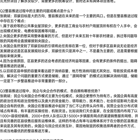
式光伏项目了解涉及较少，需要更多的统筹设计，暂时还未有具体项目落地。
Q2整县推进过程中的主要的问题或难点是什么？
张晓斌：双碳目标是大的方向，整县推进在未来的是一个主要的风口。但是在整县推进过程
中存在五个难点：
1.属于政府等的公共事业屋顶较少，更多的是工商业与农村户用屋顶所有权在个人手中，会
出现模式转变、电费收取困难等问题。
2.央国企更多的想采用整体备案的方式，但是对于未来五到十年新农村建设、拆迁等问题导
致的风险将会直接嫁接到央国企。
3.央国企虽然受到了双碳目标的引领将此任务排在第一位，但对于很多区县来说无论是经济
发展建设还是区县发展规划众多，双碳任务只是其中之一，不是最为主要的，还是需要根据
指标来做决策。
4.因为业绩原因，区县更多的还会考虑的是经济利益等因素，会有更多的条件的提出，阻碍
整县推进的进展。
5.以目前区县申报的容量来看远超于消纳容量，地方性消纳问题尤其突出，导致投资成本增
加，解决这个问题的重要方式便是储能，通过“源网荷储”的模式达到解决消纳问题，储能
一定是下一步整县推进中非常重要的一部分。
Q3整县推进过程中，民企与央企合作的模式，各自拥有哪些优势？
张晓斌：民企与央国企合作模式主要为分包模式，央国企更想作为持有方。央国企具有高度
的政治任务和政治觉悟性以及庞大的资金能力、领导能力、技术能力、社会阶层影响力是央
国企自有的优势，央国企在整县推进中起到了当仁不让的带头兵作用。民营企业在分布式领
域占有率高、有丰富的实操经验、机制灵活。比如说我们天合富家，在全国范围内布局了以
1000+县级经销商，2000+合伙人队伍以及15000+乡镇服务网点的渠道销售服务网络，并
且有完善的区县级售后服务运维体系，这样的市场占有率与运维体系对于在分散的区县推进
来说是及其有优势的。央国企与民企优劣势互补，需因地制宜的权衡选择两者的合作方式，
形成当地最优的的整县推进方案。