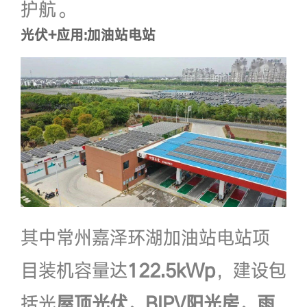
护航。
光伏+应用:加油站电站
其中常州嘉泽环湖加油站电站项
目装机容量达
122.5kWp
，建设包
括光
屋顶光伏、BIPV阳光房、雨