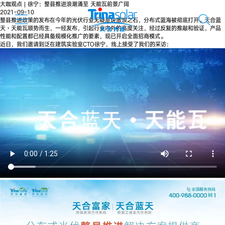
大咖观点 | 徐宁：整县推进浪潮涌至 天能瓦前景广阔
2021-09-10
整县推进政策的发布在今年的光伏行业无疑是块激浪之石，分布式蓝海被彻底打开。天合蓝
天·天能瓦顺势而生，一经发布，引起行业内外的高度关注，经过反复的推敲和验证，产品
性能和配置都已经具备规模化推广的要素，现已开启全面招商模式。
近日，我们邀请到泛在建筑实验室CTO徐宁，线上接受了我们的采访：