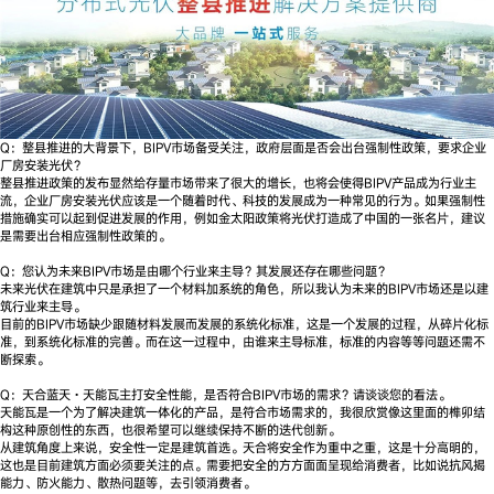
Q：整县推进的大背景下，BIPV市场备受关注，政府层面是否会出台强制性政策，要求企业
厂房安装光伏？
整县推进政策的发布显然给存量市场带来了很大的增长，也将会使得BIPV产品成为行业主
流，企业厂房安装光伏应该是一个随着时代、科技的发展成为一种常见的行为。如果强制性
措施确实可以起到促进发展的作用，例如金太阳政策将光伏打造成了中国的一张名片，建议
是需要出台相应强制性政策的。
Q：您认为未来BIPV市场是由哪个行业来主导？其发展还存在哪些问题？
未来光伏在建筑中只是承担了一个材料加系统的角色，所以我认为未来的BIPV市场还是以建
筑行业来主导。
目前的BIPV市场缺少跟随材料发展而发展的系统化标准，这是一个发展的过程，从碎片化标
准，到系统化标准的完善。而在这一过程中，由谁来主导标准，标准的内容等等问题还需不
断探索。
Q：天合蓝天·天能瓦主打安全性能，是否符合BIPV市场的需求？请谈谈您的看法。
天能瓦是一个为了解决建筑一体化的产品，是符合市场需求的，我很欣赏像这里面的榫卯结
构这种原创性的东西，也很希望可以继续保持不断的迭代创新。
从建筑角度上来说，安全性一定是建筑首选。天合将安全作为重中之重，这是十分高明的，
这也是目前建筑方面必须要关注的点。需要把安全的方方面面呈现给消费者，比如说抗风揭
能力、防火能力、散热问题等，去引领消费者。