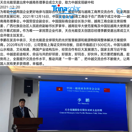
天合光能受邀出席中越商务理事会成立大会，助力中越实现碳中和
2021-12-20
为帮助中越两国企业更好地参与国际合作竞争，推动中国与越南工商界交流合作，共享两国
经济发展红利，2021年12月16日，中国贸促会与越南工商会于在广西南宁成立中国——越
南商务理事会。中国贸促会副会长、中国国际商会副会长张少刚、越南工商会副主席段维
姜、广西壮族自治区人民政府副秘书长罗掌华、越南驻华大使范星梅及中国驻越南大使熊波
在开幕式致辞。作为唯一一家民营企业代表，天合光能亚太创团总经理李鹏受邀出席成立大
会并做主旨发言。
李鹏在发言中表示，天合光能是全球领先的光伏智慧能源和能源物联网整体解决方案提供
商。2020年6月10日，公司登陆上海证交所科创板，目前市值超过1500亿元。中国与越南
山水相连，文化相通，两国产业结构互补，经贸合作有巨大发展潜力。国家主席习近平指
出，中越是前途相关、命运与共的好邻居、好朋友、好同志、好伙伴。双方要把握机遇，趁
势而上，全面提升交流合作水平，推动共建“一带一路”，把中越交流合作不断做大，让两
国人民有更多获得感、幸福感。