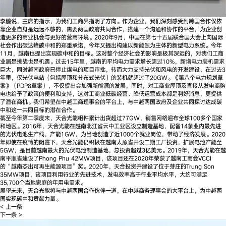
李鹏说，主席的指示，为我们工商界指明了方向。作为企业，我们深刻感受到跨国合作仅依
靠企业自身是远远不够的，需要两国政府共同合作，搭建一个沟通和协作的平台，为企业创
造更多的商业机会与更好的营商环境。2020年9月，中国在第七十五届联合国大会上向国际
社会作出碳达峰碳中和的郑重承诺，今年又提出构建以新能源为主体的新型电力系统。今年
11月，越南也提出实现碳中和的目标。这对整个经济社会的影响是极其深远的，对我们工商
业届是挑战也是机遇。过去15年里，越南的平均电力需求增长超过10%，新增电力装机需求
巨大，同时越南政府已停止煤电的项目审批，转而大力支持光伏和风电的开发建设，在过去3
年里，仅光伏电站（包括屋顶和分布式光伏）的装机就超过了20GW。《第八个电力规划草
案》（PDP8草案），不仅提出会加强新能源的发展，同时，对工商业屋顶及直接从发电商购
电也给予了政策的便利和支持，这对工商业低碳经营、降低运营成本都是利好消息，更提供
了潜在商机。我们希望在中越工商理事会的平台上，与中越两国政府及企业共同探讨达成碳
中和这一共同目标的潜在合作。
截至今年第二季度末，天合光能组件累计出货超过77GW，销售网络遍布全球100多个国家
和地区。2016年，天合光能在越南北江省云中工业区设立制造基地，配备14条业内最先进
的光伏电池生产线，产能1GW，为当地创造了近1000个就业岗位，带动了经济发展。2020
年即使在疫情的阴霾下，天合光能仍积极在越南太原省开设二期工厂投资，扩展电池产能至
5GW，是目前越南最大的光伏电池制造基地，总投资超过3亿美元。2019年，天合光能在越
南平顺省建设了Phong Phu 42MW项目，该项目还在2020年荣获了越南工商会VCCI
的“越南杰出可再生能源项目”奖。2020年，天合投资并建设了位于芽庄的Trung Son
35MW项目，该项目利用行业的先进技术，发电效率高于行业平均水平，大约可满足
35,700个当地家庭的年用电需求。
展望未来，天合光能将与中越两国合作伙伴一道，在中越商务理事会的大平台上，为中越两
国实现碳中和贡献力量。
< 上一条
下一条 >