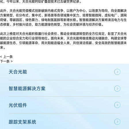
化，今年以来，天合光能钙钛矿叠层技术已五破世界纪录。
此外，天合光能凭借模式创新破除内卷式竞争，以客户为中心，以场景为导向，向全面解决
方案转型，在分布式、集中式、新场景等各领域集中发力，培育智能微网、虚拟电厂、源网
荷储、零碳园区、绿色算力、绿电制氢氨醇等新增长极。智慧能源解决方案将清洁电力与生
态修复、乡村振兴结合，助力能源绿色转型，为社会贡献环境与经济价值。
此次上榜是对天合光能积极履行社会责任、推动全球能源转型的全方位肯定，彰显了天合光
能的企业综合实力和行业领导地位。面向未来，天合光能将继续推动光储融合，构建全球零
碳能源生态，引领能源革命，用太阳能造福全人类，共创清洁低碳、安全高效的智慧能源未
来。
< 上一条
下一条 >
天合光能
智慧能源解决方案
光伏组件
跟踪支架系统