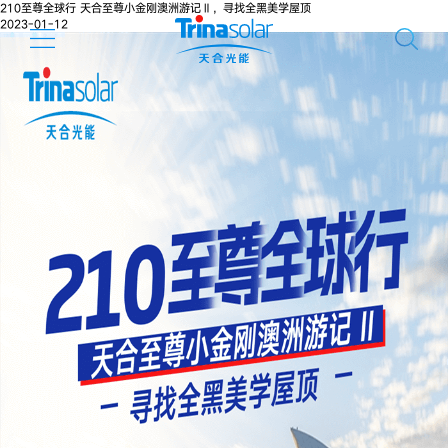
210至尊全球行 天合至尊小金刚澳洲游记Ⅱ，寻找全黑美学屋顶
2023-01-12