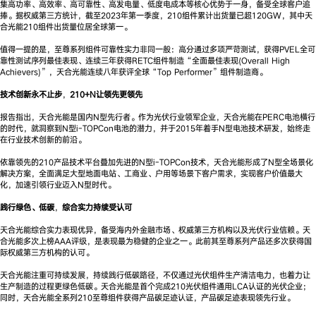
集高功率、高效率、高可靠性、高发电量、低度电成本等核心优势于一身，备受全球客户追
捧。据权威第三方统计，截至2023年第一季度，210组件累计出货量已超120GW，其中天
合光能210组件出货量位居全球第一。
值得一提的是，至尊系列组件可靠性实力非同一般：高分通过多项严苛测试，获得PVEL全可
靠性测试序列最佳表现、连续三年获得RETC组件制造“全面最佳表现(Overall High
Achievers)”，天合光能连续八年获评全球“Top Performer”组件制造商。
技术创新永不止步
，
210+N让领先更领先
报告指出，天合光能是国内N型先行者。作为光伏行业领军企业，天合光能在PERC电池横行
的时代，就洞察到N型i-TOPCon电池的潜力，并于2015年着手N型电池技术研发，始终走
在行业技术创新的前沿。
依靠领先的210产品技术平台叠加先进的N型i-TOPCon技术，天合光能形成了N型全场景化
解决方案，全面满足大型地面电站、工商业、户用等场景下客户需求，实现客户价值最大
化，加速引领行业迈入N型时代。
践行绿色、低碳
，
综合实力持续受认可
天合光能综合实力表现优异，备受海内外金融市场、权威第三方机构以及光伏行业信赖。天
合光能多次上榜AAA评级，是表现最为稳健的企业之一。此前其至尊系列产品还多次获得国
际权威第三方机构的认可。
天合光能注重可持续发展，持续践行低碳路径，不仅通过光伏组件生产清洁电力，也着力让
生产制造的过程更绿色低碳。天合光能是首个完成210光伏组件通用LCA认证的光伏企业；
同时，天合光能全系列210至尊组件获得产品碳足迹认证，产品碳足迹表现领先行业。