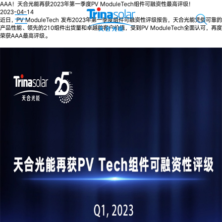
AAA！天合光能再获2023年第一季度PV ModuleTech组件可融资性最高评级！
2023-04-14
近日，PV ModuleTech 发布2023年第一季度组件可融资性评级报告，天合光能凭借可靠的
产品性能、领先的210组件出货量和卓越的客户价值，受到PV ModuleTech全面认可，再度
荣获AAA最高评级。