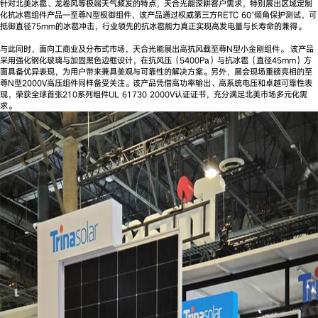
针对北美冰雹、龙卷风等极端天气频发的特点，天合光能深耕客户需求，特别展出区域定制
化抗冰雹组件产品—至尊N型极御组件，该产品通过权威第三方RETC 60°倾角保护测试，可
抵御直径75mm的冰雹冲击，行业领先的抗冰雹能力真正实现高发电量与长寿命的兼得。
与此同时，面向工商业及分布式市场，天合光能展出高抗风载至尊N型小金刚组件。 该产品
采用强化钢化玻璃与加固黑色边框设计，在抗风压（5400Pa）与抗冰雹（直径45mm）方
面具备优异表现，为用户带来兼具美观与可靠性的解决方案。另外，展会现场重磅亮相的至
尊N型2000V高压组件同样备受关注。该产品凭借高功率输出、高系统电压和卓越可靠性表
现，荣获全球首张210系列组件UL 61730 2000V认证证书，充分满足北美市场多元化需
求。