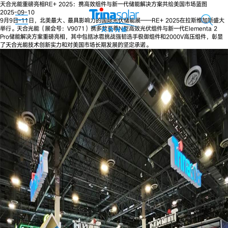
天合光能重磅亮相RE+ 2025：携高效组件与新一代储能解决方案共绘美国市场蓝图
2025-09-10
9月9日-11日，北美最大、最具影响力的国际光伏储能展——RE+ 2025在拉斯维加斯盛大
举行。天合光能（展会号：V9071）携多款至尊N型高效光伏组件与新一代Elementa 2
Pro储能解决方案重磅亮相，其中包括冰雹挑战强韧选手极御组件和2000V高压组件，彰显
了天合光能技术创新实力和对美国市场长期发展的坚定承诺。