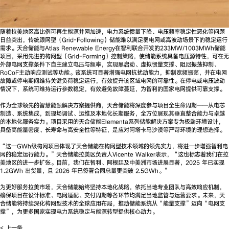
随着拉美地区高比例可再生能源并网加速，电力系统惯量下降、电压频率稳定性恶化等问题
日益突出，传统跟网型（Grid-Following）储能难以满足弱电网或高波动场景下的稳定运行
需求。天合储能与Atlas Renewable Energy在智利联合开发的233MW/1003MWh储能
项目，采用先进的构网型（Grid-Forming）控制策略，使储能系统具备电压源特性，可在无
外部电网支撑条件下自主建立电压与频率，实现黑启动、虚拟惯量支撑、阻尼振荡抑制、
RoCoF主动响应测试等功能。该系统可显著增强电网抗扰动能力，抑制宽频振荡，并在电网
故障或停电期间维持关键负荷稳定运行，有效提升该区域电网的可靠性。在停电或电压波动
情况下，系统可维持运行参数稳定，有效避免故障蔓延，为智利的国家电网提供可靠支撑。
作为全球领先的智慧能源解决方案提供商，天合储能将深度参与项目全生命周期——从电芯
制造、系统集成，到现场调试、运维及本地化长期服务，全方位展现其垂直整合能力与卓越
的本地化服务实力。项目采用的天合储能Elementa系列储能解决方案专为极端环境设计，
具备高能量密度、长寿命与高安全性等特征，是应对阿塔卡马沙漠等严苛环境的理想选择。
“这一GWh级构网项目体现了天合储能在构网型技术领域的领先实力，将进一步增强智利电
网的稳定运行能力。”天合储能拉美区负责人Vicente Walker表示，“这也标志着我们在拉
美地区的进一步扩张。目前，我们在智利、阿根廷及中美洲市场进展显著，2025 年已实现
1.2GWh 出货量，且 2026 年已签署合同总量更突破 2.5GWh。”
为更好服务拉美市场，天合储能始终坚持本地化战略，依托当地专业团队与高效响应机制，
确保项目在设计标准、电网适配、交付周期等各环节均满足当地监管与运营要求。未来，天
合储能将持续深化构网型技术的全球应用布局，推动储能系统从“能量支撑”迈向“电网支
撑”，为更多国家实现电力系统稳定与能源转型提供核心动力。
< 上一条