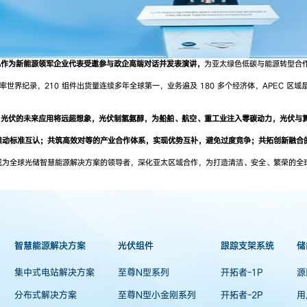
凡作为新能源领军企业代表受邀参与政企高端对话并发表演讲，
为亚太绿色低碳与能源转型合
世界纪录，210 组件出货量连续多年全球第一，业务遍及 180 多个经济体，APEC 区
光伏的未来应用将远超想象，光伏制氢氨醇，为船舶、航空、重工业注入零碳动力，光伏与算力
推动标准互认；共筑高效对等的产业合作体系，实现优势互补，避免过度竞争；共拓创新融合
成为全球光储智慧能源解决方案的领导者，深化亚太区域合作，为打造清洁、安全、繁荣的全
智慧能源解决方案
光伏组件
跟踪支架系统
储
集中式电站解决方案
至尊N型系列
开拓者-1P
源
分布式解决方案
至尊N型小金刚系列
开拓者-2P
用