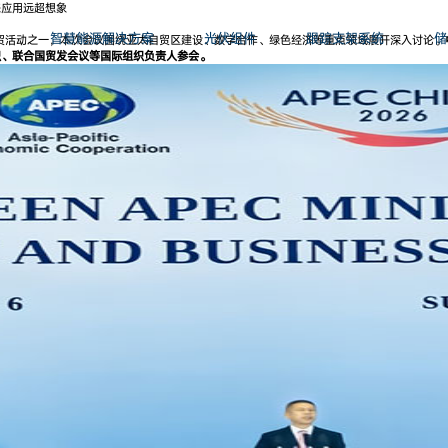
来应用远超想象
智慧能源解决方案
光伏组件
跟踪支架系统
储
心经贸活动之一，本次会议围绕亚太自贸区建设、数字合作、绿色经济等重点领域展开深入讨论。
织、联合国贸发会议等国际组织负责人参会。