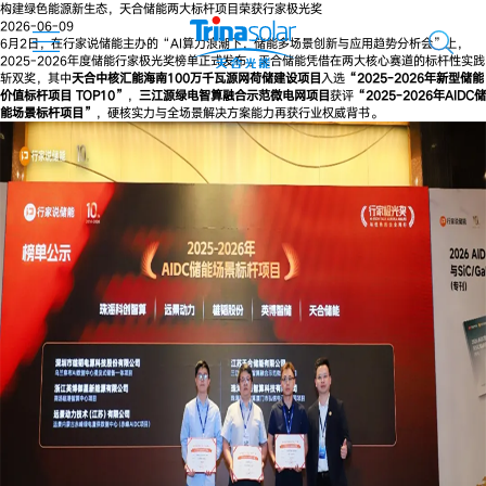
构建绿色能源新生态，天合储能两大标杆项目荣获行家极光奖
2026-06-09
6月2日，在行家说储能主办的“AI算力浪潮下，储能多场景创新与应用趋势分析会”上，
2025-2026年度储能行家极光奖榜单正式发布。天合储能凭借在两大核心赛道的标杆性实践
斩双奖，其中
天合中核汇能海南100万千瓦源网荷储建设项目
入选
“2025-2026年新型储能
价值标杆项目 TOP10”
，
三江源绿电智算融合示范微电网项目
获评
“2025-2026年AIDC储
能场景标杆项目”
，硬核实力与全场景解决方案能力再获行业权威背书。