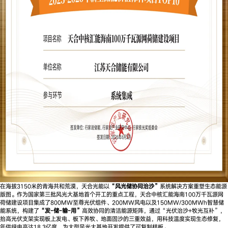
在海拔3150米的青海共和荒漠，天合光能以
“风光储协同治沙”
系统解决方案重塑生态能源
版图。作为国家第三批风光大基地首个开工的重点工程，天合中核汇能海南100万千瓦源网
荷储建设项目集成了800MW至尊光伏组件、200MW风电以及150MW/300MWh智慧储
能系统，构建了
“发-储-输-用”
高效协同的清洁能源矩阵，通过“光伏治沙+牧光互补”，
抬高光伏支架实现板上发电、板下养牧、地面固沙的三重效益，用科技温度实现生态修复，
年供绿电高达18.3亿度，为大型风光大基地开发提供了可复制样板。