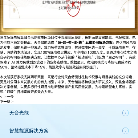
三江源绿电智算融合示范微电网项目位于青藏高原腹地，长期面临高寒缺氧、气候极端、电
力供应不稳定等挑战。天合储能凭借
“源-网-荷-储-算”五维协同解决方案
：光伏与风电就
地发电，储能系统平抑波动，算力负荷柔性调节，智慧微电网统一调度，形成绿电生产、存
储、消纳的本地闭环，实现100%绿电稳定供应，年供电超1000万度。更通过核心技术全栈
自研的构网型储能解决方案，让数据中心从传统的“被动受电”升级为“主动构网”，有效
保障了 AI 算力负载剧烈波动下的业务连续性。数据显示，微电网模式可降低电费成本约
50%，整体运营成本下降15%，能源效率与经济效益实现双提升。
本次斩获行家极光奖两项荣誉，既是行业对天合储能过往技术积累与项目实践的充分肯定，
更是对公司未来发展方向的有力指引。未来，天合储能将持续加大研发投入，深化全场景解
决方案创新，以更多标杆性项目推动新型储能产业高质量发展，为构建新型电力系统、实
现“双碳”目标贡献更多天合力量。
< 上一条
下一条 >
天合光能
智慧能源解决方案