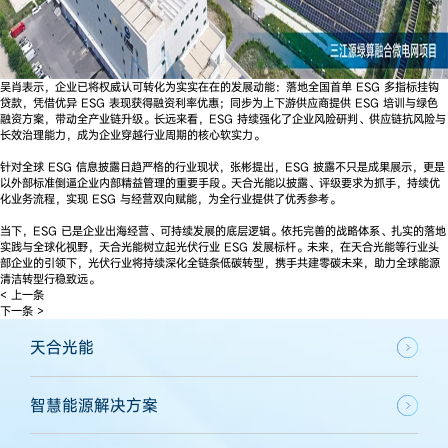
吴肖表示，企业已将权威认可转化为实实在在的发展动能：落地全国首单 ESG 多指标挂钩
贷款，凭借优异 ESG 表现获得融资利率优惠；同步为上下游供应商提供 ESG 培训与绿色
融资方案，带动全产业链升级。长远来看，ESG 持续强化了企业风险研判、供应链抗风险与
长效治理能力，成为企业穿越行业周期的核心软实力。
针对全球 ESG 信息披露日趋严格的行业现状，张彬提出，ESG 披露不只是成果展示，更是
以外部标准倒逼企业内部精益管理的重要手段。天合光能以披露、评级要求为抓手，持续优
化业务流程，实现 ESG 与经营双向赋能，为全行业提供了优秀参考。
当下，ESG 已是企业出海经营、可持续发展的底层逻辑。依托完善的战略体系、扎实的落地
实践与全球化视野，天合光能树立起光伏行业 ESG 发展标杆。未来，在天合光能等行业头
部企业的引领下，光伏行业将持续深化全链条低碳转型，携手共建零碳未来，助力全球能源
清洁转型行稳致远。
< 上一条
下一条 >
天合光能
智慧能源解决方案