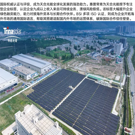
国际权威认证与评级，成为天合光能全球化发展的强劲助力。惠誉常青为天合光能授予专注
型企业标签，认定企业九成以上收入来自可持续业务，漂绿风险极低。该标签大幅提升企业
绿色融资能力，助力对接海外资本与长期合作伙伴。BSI 多项 ISO 认证，则成为企业开拓海
外市场的通用国际语言，帮助其搭建适配国内外市场的运营体系，破除国际合作信任壁垒。