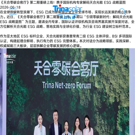
《天合零碳会客厅》第二期重磅上线！携手国际机构专家解码天合光能 ESG 战略蓝图
2026-06-18
在全球双碳转型浪潮下，ESG 已成为新能源企业立足全球市场、实现长远发展的核心竞争
力。近日，《天合零碳会客厅》第二期重磅上线，本期以“引领零碳新时代：解码天合光能
ESG 战略蓝图”为主题，邀请业内专家、国际认证评级机构及咨询界嘉宾展开深度对话，全
方位解析天合光能 ESG 战略、落地实践与全球化价值，为行业 ESG 建设树立标杆范本。
作为亚太地区 ESG 标杆企业，天合光能斩获惠誉常青二级 ESG 主体评级、BSI 多项国际
认证，构建起理念鲜明、执行有力的 ESG 完整体系。本次对话分为战略领航、实践深耕、
权威赋能三大板块，层层拆解企业零碳发展的核心逻辑。