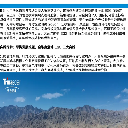
BSI 大中华区销售与市场负责人祝嘉韵评价，该套体系贴合全球新能源行业 ESG 发展趋
势，自上而下的管理模式实现流程可追溯、结果可验证，完全契合 ISO 国际闭环管理标准，
具备行业引领性。惠誉评级ESG业务联席董事华婷表示，天合光能核心光伏业务自带低碳属
性，无需刻意包装，同时企业明确 2050 年近零碳目标，从监督、管控到落地形成完整闭
环，是其收获高评级的关键。安永气候变化与可持续发展合伙人张彬指出，区别于部分企业
将 ESG 停留在品牌宣传层面，天合光能把 ESG 任务拆解至各业务部门，依托成熟组织机
制推动落地，这种融合模式极具借鉴意义。
实践深耕：平衡发展难题，全维度落地 ESG 三大实践
实践落地阶段，针对光伏行业生产能耗与低碳输出并存的行业痛点，天合光能多措并举平衡
发展与减排目标。企业定期梳理 ESG 核心议题，联动多方利益相关方优化管理，大力推进
零碳工厂建设，提升绿电使用率、优化水资源管理，相关成果获得第三方鉴证。同时创新光
伏应用场景，打造光伏治沙、渔光互补等模式，让低碳产品持续释放社会价值。