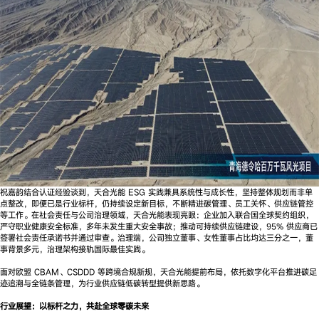
祝嘉韵结合认证经验谈到，天合光能 ESG 实践兼具系统性与成长性，坚持整体规划而非单
点整改，即便已是行业标杆，仍持续设定新目标，不断精进碳管理、员工关怀、供应链管控
等工作。在社会责任与公司治理领域，天合光能表现亮眼：企业加入联合国全球契约组织，
严守职业健康安全标准，多年未发生重大安全事故；推动可持续供应链建设，95% 供应商已
签署社会责任承诺书并通过审查。治理端，公司独立董事、女性董事占比均达三分之一，董
事背景多元，治理架构接轨国际最佳实践。
面对欧盟 CBAM、CSDDD 等跨境合规新规，天合光能提前布局，依托数字化平台推进碳足
迹追溯与全链条管理，为行业供应链低碳转型提供新思路。
行业展望：以标杆之力，共赴全球零碳未来