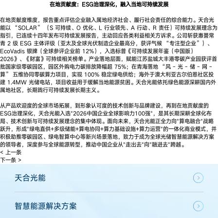
在地贡献度：ESG治理深化，融入当地可持续发展
在地贡献度维度，报告重点评估企业融入属地经济社会、履行社会责任的综合能力。天合光
能以 “SOLAR” （S 可持续、O 优化、L 行业领先、A 行动、R 责任）可持续发展理念为
指引，已连续十四年发布可持续发展报告，主动回应各类利益相关方诉求。公司斩获惠誉常
青 2 级 ESG 主体评级（亚太及全球光伏制造企业最高分，获评气候 “专注型企业”）、
EcoVadis 银牌（全球参评企业前 12%），入选标普《可持续发展年鉴（中国版）
2026》、《财富》可持续相关榜单。产业落地层面，赋能江苏盐城大丰港零碳产业园获评首
批国家级零碳园区，园区外购电力碳排放降幅超 75%；在青海落地 “风 - 光 - 储 - 网 -
算” 五维协同零碳算力项目，实现 100% 稳定绿电供给；海外于澳大利亚古尔伯恩社区投
建 1.4MW 光储电站，项目收益用于缓解当地能源贫困。天合光能依托绿色能源深耕国内外
属地社区，长期践行可持续发展长期主义。
从产品欢迎度的全球市场拓展，到形象认可度的技术创新与品牌建设，再到在地贡献度的
ESG治理深化，天合光能入选"2026中国企业全球影响力100强"，是其长期深耕全球化布
局、技术创新与可持续发展理念的集中体现。面向未来，天合光能正全力向"算电融合"战略
跃升，形成"绿电直供+多级储能+算电协同+算力基础设施+算力运营"的一体化商业模式，并
积极助推零碳园区、绿电智算中心等新兴场景落地，致力于成为全球光储智慧能源解决方案
的领导者，深度参与全球能源转型，推动中国企业从"走出去"向"融进去"跨越。
< 上一条
下一条 >
天合光能
智慧能源解决方案