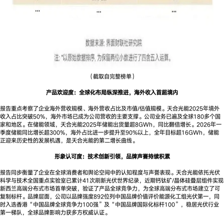
（截取自完整榜单）
产品欢迎度：全球化布局纵深推进，海外收入首超境内
报告重点考察了企业海外营收规模、海外营收占比及市值/估值规模。天合光能2025年境外
收入占比突破50%，海外市场已成为公司营收的主要支撑。公司业务已遍及全球180多个国
家和地区。在储能领域，天合光能2025年储能出货量超8GWh，同比翻倍增长。2026年一
季度储能同比增长超300%，海外占比进一步提升至90%以上，全年目标超16GWh，储能
正迎来历史性的发展机遇，是天合光能的第二增长曲线。
形象认可度：技术创新引领，品牌声誉持续积累
报告同步衡量了企业在全球消费者和舆论空间中的认知程度与声誉表现。天合光能依托光伏
科学与技术全国重点实验室已累计41次刷新光伏世界纪录，近期钙钛矿/晶体硅叠层组件实现
新西兰高端分布式市场首单突破，验证了产品全球竞争力，为全球高端分布式市场建立了可
复制标杆。品牌层面，公司以品牌强度892位列中国品牌价值评价能源化工组光伏第一，同
时入选香港“中国品牌全球竞争力100强”及“中国品牌国际化标杆100”，稳居光伏行业
第一梯队，全球品牌影响力获多方权威认证。