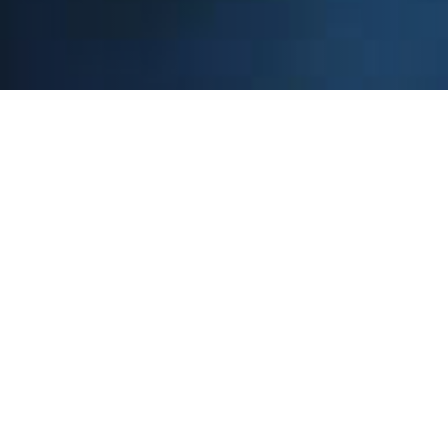
质量是一种习惯
诚信可靠是企业发展的命脉，以质取胜是天合光能成为
全球领先的光伏产品制造商及解决方案提供商的诀窍。
天合光能致力于建立产品及解决方案全生命周期全过程
质量管控体系，全面提升客户体验。我们拥有优秀的设
计团队，严谨的采购流程，智能化的制造产线，成熟的
施工与管理团队，高效专业的客户需求响应能力，用专
业铸就辉煌，以质量成就顾客。