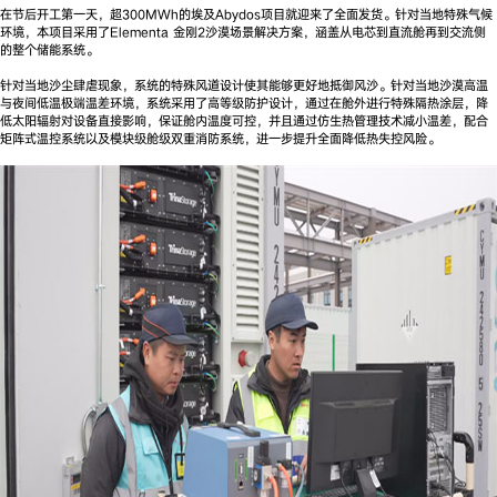
在节后开工第一天，超300MWh的埃及Abydos项目就迎来了全面发货。针对当地特殊气候
环境，本项目采用了Elementa 金刚2沙漠场景解决方案，涵盖从电芯到直流舱再到交流侧
的整个储能系统。
针对当地沙尘肆虐现象，系统的特殊风道设计使其能够更好地抵御风沙。针对当地沙漠高温
与夜间低温极端温差环境，系统采用了高等级防护设计，通过在舱外进行特殊隔热涂层，降
低太阳辐射对设备直接影响，保证舱内温度可控，并且通过仿生热管理技术减小温差，配合
矩阵式温控系统以及模块级舱级双重消防系统，进一步提升全面降低热失控风险。