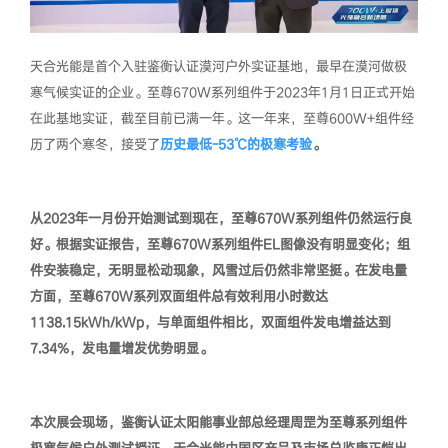
天合光能是首个入驻鉴衡认证漠河户外实证基地，最早在漠河做极
寒气候实证的企业。至尊670W系列组件于2023年1月1日正式开始
在此基地实证，截至目前已满一年。这一年来，至尊600W+组件经
历了两个寒冬，接受了
历史最低-53℃的极寒考验
。
从2023年一月份开始测试到现在，至尊670W系列组件仍然运行良
好。根据实证报告，至尊670W系列组件EL图像没有明显变化；组
件安装稳定，无明显松动现象，风雪过后仍然非常坚挺。在发电量
方面，至尊670W系列双面组件
总有效利用小时数达
1138.15kWh/kWp
，与单面组件相比，双面组件发电
增益达到
7.34%
，发电量增发优势明显。
本次展会现场，鉴衡认证太阳能事业部总经理周罡为至尊系列组件