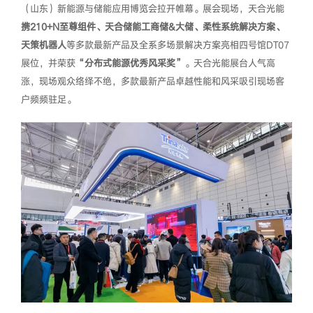
（山东）新能源与储能应用博览会拉开帷幕。展会现场，天合光能
携210+N至尊组件、天合储能工商储&大储、柔性系统解决方案、
天策机器人
等多款最新产品及全系多场景解决方案亮相四号馆DT07
展位，并荣获
“分布式能源优秀风采奖”
。天合光能展台人气高
涨，现场观众络绎不绝，多款最新产品卓越性能和风采吸引现场客
户频频驻足。