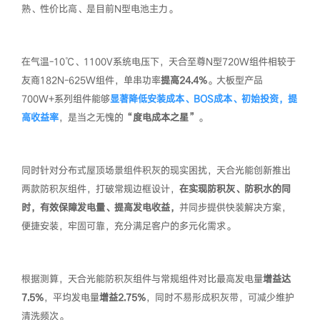
熟、性价比高、是目前N型电池主力。
在气温-10℃、1100V系统电压下，天合至尊N型720W组件相较于
友商182N-625W组件，单串功率
提高24.4%
。大板型产品
700W+系列组件能够
显著降低安装成本、BOS成本、初始投资，提
高收益率
，是当之无愧的
“度电成本之星”
。
同时针对分布式屋顶场景组件积灰的现实困扰，天合光能创新推出
两款防积灰组件，打破常规边框设计，
在实现防积灰、防积水的同
时，有效保障发电量、提高发电收益，
并同步提供快装解决方案，
便捷安装，牢固可靠，充分满足客户的多元化需求。
根据测算，天合光能防积灰组件与常规组件对比最高发电量
增益达
7.5%
，平均发电量
增益2.75%
，同时不易形成积灰带，可减少维护
清洗频次。