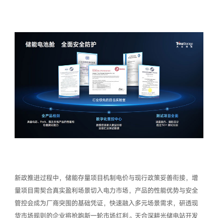
新政推进过程中，储能存量项目机制电价与现行政策妥善衔接，增
量项目需契合真实盈利场景切入电力市场，产品的性能优势与安全
管控会成为厂商突围的基础凭证，快速融入多元场景需求，研透现
货市场规则的企业将抢跑新一轮市场红利。天合深耕光储电站开发