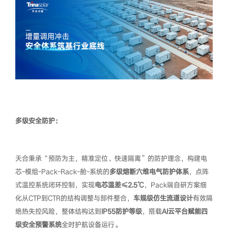
多级安全防护：
天合秉承“预防为主，精准定位、快速隔离”的防护理念，构建电
芯-模组-Pack-Rack-舱-系统的
多级熔断六维电气防护体系
，点阵
式温控系统闭环控制，实现
电芯温差≤2.5℃
，Pack端自研方案细
化从CTP到CTR的结构调整与部件整合，
车规级仿生流道设计
有效隔
绝热失控风险，整体结构达到
IP55防护等级
，搭载
AI云平台赋能四
级安全预警系统
全时护航设备运行。