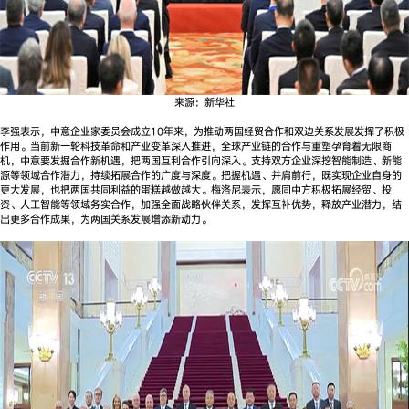
来源：新华社
李强表示，中意企业家委员会成立10年来，为推动两国经贸合作和双边关系发展发挥了积极
作用。当前新一轮科技革命和产业变革深入推进，全球产业链的合作与重塑孕育着无限商
机，中意要发掘合作新机遇，把两国互利合作引向深入。支持双方企业深挖智能制造、新能
源等领域合作潜力，持续拓展合作的广度与深度。把握机遇、并肩前行，既实现企业自身的
更大发展，也把两国共同利益的蛋糕越做越大。梅洛尼表示，愿同中方积极拓展经贸、投
资、人工智能等领域务实合作，加强全面战略伙伴关系，发挥互补优势，释放产业潜力，结
出更多合作成果，为两国关系发展增添新动力。