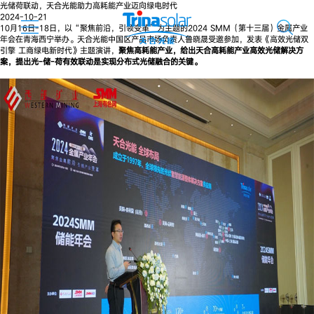
光储荷联动，天合光能助力高耗能产业迈向绿电时代
2024-10-21
10月16日-18日，以“聚焦前沿，引领变革”为主题的2024 SMM（第十三届）金属产业
年会在青海西宁举办。天合光能中国区产品市场负责人鲁晓晟受邀参加，发表《高效光储双
引擎 工商绿电新时代》主题演讲，
聚焦高耗能产业，给出天合高耗能产业高效光储解决方
案，提出光-储-荷有效联动是实现分布式光储融合的关键。