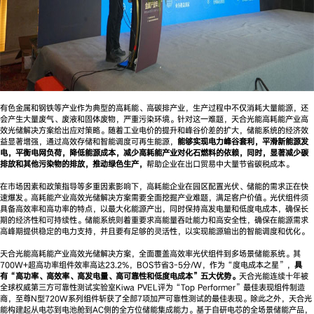
有色金属和钢铁等产业作为典型的高耗能、高碳排产业，生产过程中不仅消耗大量能源，还
会产生大量废气、废液和固体废物，严重污染环境。针对这一难题，天合光能高耗能产业高
效光储解决方案给出应对策略。随着工业电价的提升和峰谷价差的扩大，储能系统的经济效
益显著增强，通过高效存储和智能调度可再生能源，
能够实现电力峰谷套利，平滑新能源发
电，平衡电网负荷，降低能源成本，减少高耗能产业对化石燃料的依赖，同时，显著减少碳
排放和其他污染物的排放，推动绿色生产，
帮助企业在出口贸易中大量节省碳税成本。
在市场因素和政策指导等多重因素影响下，高耗能企业在园区配置光伏、储能的需求正在快
速爆发。高耗能产业高效光储解决方案需要全面挖掘产业难题，满足客户价值。光伏组件须
具备高效率和高功率的特点，以最大化能源产出，同时保持高发电量和低度电成本，确保长
期的经济性和可持续性。储能系统则着重要求高能量吞吐能力和高安全性，确保在能源需求
高峰期提供稳定的电力支持，并且要有足够的灵活性，以实现能源输出的智能调度和优化。
天合光能高耗能产业高效光储解决方案，全面覆盖高效率光伏组件到多场景储能系统。其
700W+超高功率组件效率高达23.2%，BOS节省3-5分/W，作为“度电成本之星”，
具
有“高功率、高效率、高发电量、高可靠性和低度电成本”五大优势。
天合光能连续十年被
全球权威第三方可靠性测试实验室Kiwa PVEL评为“Top Performer”最佳表现组件制造
商，至尊N型720W系列组件斩获了全部7项加严可靠性测试的最佳表现。除此之外，天合光
能构建起从电芯到电池舱到AC侧的全方位储能集成能力。基于自研电芯的全场景储能产品，