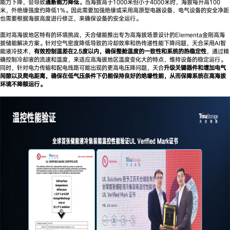
能力下降，会导致
通断能力降低
。当海拔高于1000米但小于4000米时，海拔每升高100
米，外绝缘强度约降低1%。因此需要加强绝缘或采用高原型电器设备，电气设备的安全净距
也需要根据海拔高度进行修正，来确保设备的安全运行。
面对高海拔地区特有的环境挑战，天合储能推出专为高海拔场景设计的Elementa金刚高海
拔储能解决方案。针对空气密度降低导致的冷却效率和热传递性能下降问题，天合采用AI智
能液冷技术，
有效控制温差在2.5度以内，确保整舱温度的一致性和系统的热稳定性
，通过精
确控制冷却液的流速和温度，来适应高海拔地区温度变化大的特点，维持设备的稳定运行。
同时，针对电力传输和配电线路可能出现的更高电压降问题，天合
升级关键器件和
增加电气
间隙
以及
爬电距离，确保在低气压条件下仍能保持良好的绝缘性能，从而
保障
系统在高海拔
环境不降额运行。