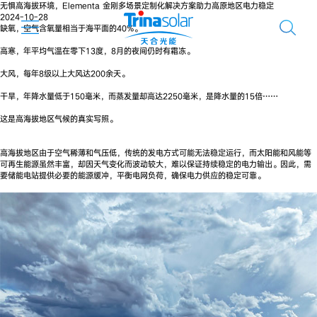
无惧高海拔环境，Elementa 金刚多场景定制化解决方案助力高原地区电力稳定
2024-10-28
缺氧，空气含氧量相当于海平面的40%。
高寒，年平均气温在零下13度，8月的夜间仍时有霜冻。
大风，每年8级以上大风达200余天。
干旱，年降水量低于150毫米，而蒸发量却高达2250毫米，是降水量的15倍……
这是高海拔地区气候的真实写照。
高海拔地区由于空气稀薄和气压低，传统的发电方式可能无法稳定运行，而太阳能和风能等
可再生能源虽然丰富，却因天气变化而波动较大，难以保证持续稳定的电力输出。因此，需
要储能电站提供必要的能源缓冲，平衡电网负荷，确保电力供应的稳定可靠。