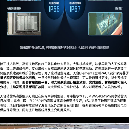
除了技术挑战，高海拔地区的施工条件也较为恶劣。大型机械缺乏，缺氧导致的人工效率降
低，加上道路条件差，专业维修人员难以迅速到达偏远的电站现场，这些难题进一步增加了
储能系统建设和维护的复杂性。为了应对这些问题，天合Elementa金刚PACK设计采用
易于
维护和更换的模块化结构
，一旦检测到电池模组出现问题，可以快速进行更换，减少系统停
机时间。同时，
部署智慧管控平台，对光储系统进行精准预测、实时监控、智能调度和深入
分析，主动发现并阻断潜在故障
，大大降低人工维护成本，减少对现场维护人员的依赖。
天合储能高海拔解决方案已在实际中得到验证，青海格尔木135MW/540MWh共享储能项
目30天内完成并网，在2950米的高海拔环境中仍运行良好，成功克服了地形和环境的双重
考验。项目的建成有效缓解了海西地区外送断面受阻问题，提升青海负荷中心高峰时段电力
供应保障能力，同时提升地区线路及主变利用效率。