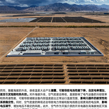
然而，随着海拔的升高，昼夜温差大会产生
凝露，可能导致电池性能下降、自放电率增加，
甚至引发短路和热失控。
另外海拔升高，空气密度会降低，直接影响了电气设备的冷却效率
和热传递性能，可能导致储能设备内部温度超出正常运行温度范围，
影响元器件的耐受性和
系统稳定性
。同时，空气密度的降低还会导致电力传输和配电线路出现更高的电压降，
影响
电压调节
，增加电压不稳定的风险。此外，空气作为灭弧介质的开关电器在高海拔地区灭弧