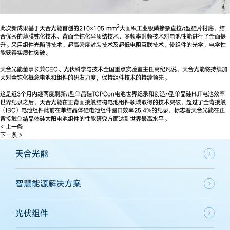
2
此次新成果基于天合光能首创的210×105 mm
大面积工业级磷掺杂直拉
n
型硅片衬底，结
合优秀的薄膜钝化技术、背面全钝化异质结技术、多频率射频技术对电池性能进行了全面提
升。采用组件光陷阱技术、超高密度封装技术及超低电阻互联技术，使组件的光学、电学性
能获得实质性突破。
天合光能董事长兼CEO、光伏科学与技术全国重点实验室主任高纪凡说，天合光能将持续加
大对全钝化概念电池和组件的研发力度，保持组件技术的持续领先。
这是近3个月内继两度刷新
n
型单晶硅TOPCon电池世界纪录和创造
n
型单晶硅HJT电池效率
世界纪录之后，天合光能在正背面接触结构电池组件领域取得的技术突破，超过了全背接触
（IBC）电池组件此前在单结晶体硅电池组件窗口效率25.4%的纪录，标志着天合光能在正
背接触单结晶体硅太阳电池组件的性能研究方面达到世界最高水平。
< 上一条
下一条 >
天合光能
智慧能源解决方案
光伏组件