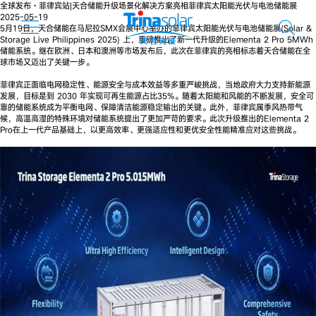
全球发布·菲律宾站|天合储能升级场景化解决方案亮相菲律宾太阳能光伏与电池储能展
2025-05-19
5月19日，天合储能在马尼拉SMX会展中心举办的菲律宾太阳能光伏与电池储能展(Solar &
Storage Live Philippines 2025) 上，重磅推出了新一代升级的Elementa 2 Pro 5MWh
储能系统。继在欧洲、日本和澳洲等市场发布后，此次在菲律宾的亮相标志着天合储能在全
球市场又迈出了关键一步。
菲律宾正面临电网稳定性、能源安全与成本效益等多重严峻挑战，当地政府大力支持新能源
发展，目标是到 2030 年实现可再生能源占比35%。随着太阳能和风能的不断发展，安全可
靠的储能系统成为平衡电网、保障清洁能源稳定输出的关键。此外，菲律宾属季风热带气
候，高温高湿的特殊环境对储能系统提出了更加严苛的要求。此次升级推出的Elementa 2
Pro在上一代产品基础上，以更高效率、更强适应性和更优安全性能精准应对这些挑战。