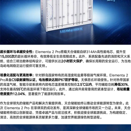
超长循环与卓越安全性：
Elementa 2 Pro搭载天合储能自研314Ah高性能电芯，提升至
15,000次
的超长循环寿命，有效降低全生命周期成本。此外，系统配备先进的消防和灭火系
统，结合三明治舱体结构设计，可提供长达
2小时防火保护
，确保长周期的安全运行，为当地
岛屿电网稳定运行提供可靠支持。
场景化适配与更高效率：
针对群岛国家特有的高湿度和盐雾等极端气候环境，Elementa 2
Pro具备
C5级耐腐蚀认证，电池模块达到IP67防护等级，
无惧恶劣环境侵蚀。针对热带国家
的高温气候，智能冷却系统将内部电芯温差精准控制在
2.5℃以内
，平均辅助功耗
降低30%
，
支持在最高
55℃
的高温环境下稳定运行。此外，通过肩并肩背靠背的紧凑型设计，
场站能量
密度提升12.04%
，显著提升了能源利用效率。
作为全球领先的储能产品和解决方案提供商，天合储能始终以推动全球能源转型为使命。此
次 Elementa 2 Pro 在菲律宾的成功发布，是其深耕全球储能市场的又一力证。未来，天合
储能将持续以创新驱动，凭借卓越产品与前沿技术，积极迎接全球能源挑战，为构建稳定、
清洁、高效的全球能源体系贡献更多力量，加速世界能源绿色转型进程。