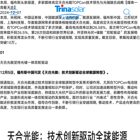
本周，福布斯头条报道，多家媒体肯定天合光能TOPCon技术领先与光储融合战略【媒体一
周看天合】
2024-12-07
本周，央视网、中国证券报、中国能源报、证券时报、能源发展网、福布斯中国、江苏经济
报、上海科技报、华夏能源网等多家媒体相继报道天合光能，高度肯定天合光能坚持技术创
新，在TOPCon技术领域实现了多次突破，最高电池效率达到26.58%，首次将TOPCon电池
效率提升到26.5%，第28次创造和刷新世界纪录，并坚持光伏+储能“双轮驱动”的发展格
局，积极发挥龙头作用，不断引领行业穿越周期, 实现高质量发展。截至目前，单篇阅读量已
突破10万。
01
天合光能坚持光储一体双轮驱动
12月5日，福布斯中国刊发《天合光能：技术创新驱动全球能源转型》。
报道指出，天合光能通过技术创新在全球能源转型中发挥关键作用，尤其在TOPCon电池技
术领域取得显著成就，并高度重视知识产权保护。同时，公司还加速战略转型升级，推动科
技创新与产业创新深度融合，持续加大光伏产品以外的新业务的发展力度，前瞻性布局储能
产业，加速形成光储一体双轮驱动的发展格局。面对当前行业“内卷式”恶性竞争，天合光
能还积极发挥龙头作用，倡导合作创新，不断引领行业穿越周期, 推动技术、产品走向更高的
高度，为实现行业高质量发展走出一条新路。