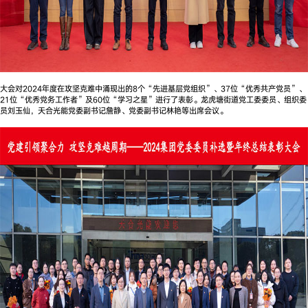
大会对2024年度在攻坚克难中涌现出的8个“先进基层党组织”、37位“优秀共产党员”、
21位“优秀党务工作者”及60位“学习之星”进行了表彰。龙虎塘街道党工委委员、组织委
员刘玉仙，天合光能党委副书记詹静、党委副书记林艳等出席会议。