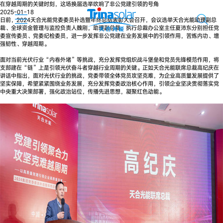
在穿越周期的关键时刻，这场换届选举吹响了非公党建引领的号角
2025-01-18
日前，2024天合光能党委委员补选暨年终总结表彰大会召开，会议选举天合光能助理副总
裁、全球资金管理与监控负责人魏刚，助理副总裁、执行总裁办公室主任夏沛东分别担任党
委宣传委员、党委纪检委员，进一步发挥非公党建在业务发展中的引领作用，苦炼内功、增
强韧性、穿越周期。
面对当前光伏行业“内卷外堵”等挑战，充分发挥党组织战斗堡垒和党员先锋模范作用，将
支部建在“链”上是引领光伏奋斗者穿越行业周期的关键。正如天合光能联席总裁高纪庆在
讲话中指出，面对光伏行业的挑战，党委带领全体党员攻坚克难，为企业高质量发展提供了
坚实保障，希望紧紧围绕业务发展，充分发挥党委政治核心作用，引领企业坚决贯彻落实党
中央重大决策部署，强化政治站位，传播先进思想，凝聚红色动能。