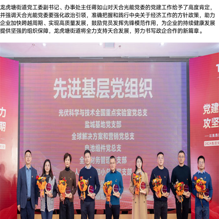
龙虎塘街道党工委副书记、办事处主任蒋如山对天合光能党委的党建工作给予了高度肯定，
并强调天合光能党委要强化政治引领，准确把握和践行中央关于经济工作的方针政策，助力
企业加快跨越周期、实现高质量发展，鼓励党员发挥先锋模范作用，为企业的持续健康发展
提供坚强的组织保障，龙虎塘街道将全力支持天合发展，努力书写政企合作的新篇章。