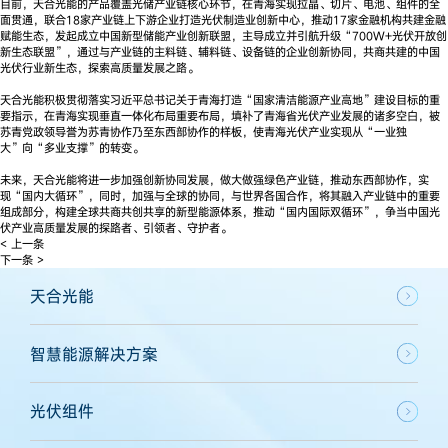
目前，天合光能的产品覆盖光储产业链核心环节，在青海实现拉晶、切片、电池、组件的全
面贯通，联合18家产业链上下游企业打造光伏制造业创新中心，推动17家金融机构共建金融
赋能生态，发起成立中国新型储能产业创新联盟，主导成立并引航升级“700W+光伏开放创
新生态联盟”，通过与产业链的主料链、辅料链、设备链的企业创新协同，共商共建的中国
光伏行业新生态，探索高质量发展之路。
天合光能积极贯彻落实习近平总书记关于青海打造“国家清洁能源产业高地”建设目标的重
要指示，在青海实现垂直一体化布局重要布局，填补了青海省光伏产业发展的诸多空白，被
苏青党政领导誉为苏青协作乃至东西部协作的样板，使青海光伏产业实现从“一业独
大”向“多业支撑”的转变。
未来，天合光能将进一步加强创新协同发展，做大做强绿色产业链，推动东西部协作，实
现“国内大循环”，同时，加强与全球的协同，与世界各国合作，将其融入产业链中的重要
组成部分，构建全球共商共创共享的新型能源体系，推动“国内国际双循环”，争当中国光
伏产业高质量发展的探路者、引领者、守护者。
< 上一条
下一条 >
天合光能
智慧能源解决方案
光伏组件