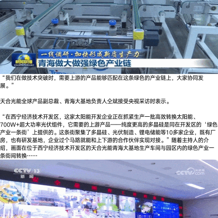
“我们在做技术突破时，需要上游的产品能够匹配在这条绿色的产业链上，大家协同发
展。”
天合光能全球产品副总裁、青海大基地负责人仝斌接受央视采访时表示。
“在西宁经济技术开发区，这家太阳能开发企业正在抓紧生产一批高效转换太阳能、
700W+超大功率光伏组件，它需要的上游产品——纯度更高的多晶硅是同在开发区的‘绿色
产业一条街’上提供的。这条街聚集了多晶硅、光伏制造、锂电储能等10多家企业，既有厂
房，也有研发基地，企业过个马路就能和上下游的合作伙伴实现对接。”随着主持人的介
绍，画面在位于西宁经济技术开发区的天合光能青海大基地生产车间与园区内的绿色产业一
条街间转换……