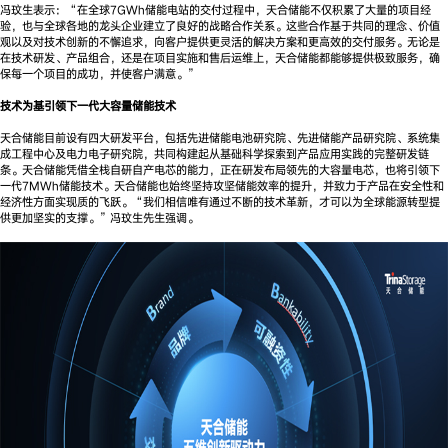
冯玟生表示：“在全球7GWh储能电站的交付过程中，天合储能不仅积累了大量的项目经
验，也与全球各地的龙头企业建立了良好的战略合作关系。这些合作基于共同的理念、价值
观以及对技术创新的不懈追求，向客户提供更灵活的解决方案和更高效的交付服务。无论是
在技术研发、产品组合，还是在项目实施和售后运维上，天合储能都能够提供极致服务，确
保每一个项目的成功，并使客户满意。”
技术为基引领下一代大容量储能技术
天合储能目前设有四大研发平台，包括先进储能电池研究院、先进储能产品研究院、系统集
成工程中心及电力电子研究院，共同构建起从基础科学探索到产品应用实践的完整研发链
条。天合储能凭借全栈自研自产电芯的能力，正在研发布局领先的大容量电芯，也将引领下
一代7MWh储能技术。天合储能也始终坚持攻坚储能效率的提升，并致力于产品在安全性和
经济性方面实现质的飞跃。“我们相信唯有通过不断的技术革新，才可以为全球能源转型提
供更加坚实的支撑。”冯玟生先生强调。