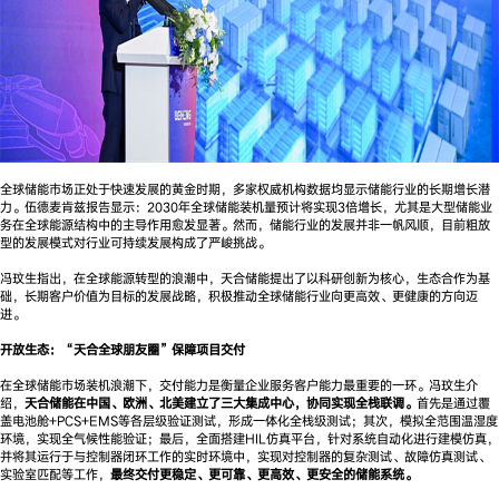
全球储能市场正处于快速发展的黄金时期，多家权威机构数据均显示储能行业的长期增长潜
力。伍德麦肯兹报告显示：2030年全球储能装机量预计将实现3倍增长，尤其是大型储能业
务在全球能源结构中的主导作用愈发显著。然而，储能行业的发展并非一帆风顺，目前粗放
型的发展模式对行业可持续发展构成了严峻挑战。
冯玟生指出，在全球能源转型的浪潮中，天合储能提出了以科研创新为核心，生态合作为基
础，长期客户价值为目标的发展战略，积极推动全球储能行业向更高效、更健康的方向迈
进。
开放生态：“天合全球朋友圈”保障项目交付
在全球储能市场装机浪潮下，交付能力是衡量企业服务客户能力最重要的一环。冯玟生介
绍，
天合储能在中国、欧洲、北美建立了三大集成中心，协同实现全栈联调。
首先是通过覆
盖电池舱+PCS+EMS等各层级验证测试，形成一体化全栈级测试；其次，模拟全范围温湿度
环境，实现全气候性能验证；最后，全面搭建HIL仿真平台，针对系统自动化进行建模仿真，
并将其运行于与控制器闭环工作的实时环境中，实现对控制器的复杂测试、故障仿真测试、
实验室匹配等工作，
最终交付更稳定、更可靠、更高效、更安全的储能系统。