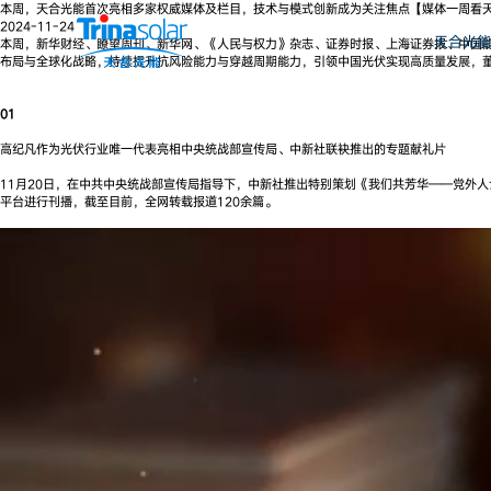
本周，天合光能首次亮相多家权威媒体及栏目，技术与模式创新成为关注焦点【媒体一周看
2024-11-24
天合光能
本周，新华财经、瞭望周刊、新华网、《人民与权力》杂志、证券时报、上海证券报、中国
布局与全球化战略，持续提升抗风险能力与穿越周期能力，引领中国光伏实现高质量发展，董
01
高纪凡作为光伏行业唯一代表亮相中央统战部宣传局、中新社联袂推出的专题献礼片
11月20日，在中共中央统战部宣传局指导下，中新社推出特别策划《我们共芳华——党外
平台进行刊播，截至目前，全网转载报道120余篇。