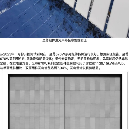
至尊组件漠河户外极寒雪载实证
从2023年一月份开始测试到现在，至尊670W系列组件仍然运行良好。根据实证报告，至尊
670W系列组件EL图像没有明显变化；组件安装稳定，无明显松动现象，风雪过后仍然非常
坚挺。在发电量方面，至尊670W系列双面组件总有效利用小时数达1138.15kWh/kWp，
与单面组件相比，双面组件发电增益达到7.34%，发电量增发优势明显。