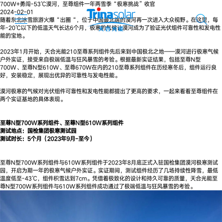
700W+勇闯-53℃漠河，至尊组件一年两雪季“极寒挑战”收官
2024-02-01
随着东北冰雪旅游火爆“出圈“，位于中国最北端的漠河再一次进入大众视野。在这里，每
年-20℃以下的低温天气长达6个月，极寒的气候让漠河成为了验证光伏组件可靠性和发电性
能的宝地。
2023年1月开始，天合光能210至尊系列组件先后来到中国极北之地——漠河进行极寒气候
户外实证，接受来自极端低温与狂风暴雪的考验。根据最新实证结果，包括至尊N型
700W、至尊N型610W、至尊670W在内的210至尊系列组件在历经寒冬后，组件运行良
好，安装稳定，展现出优异的可靠性与发电性能。
漠河极寒的气候对光伏组件可靠性和发电性能都提出了更高的要求，一起来看看至尊组件在
两个实证基地的具体表现。
至尊N型700W系列组件、至尊N型610W系列组件
测试地点：国检集团极寒测试园
测试时长：5个月（2023年9月-至今）
至尊N型700W系列组件与610W系列组件于2023年8月底正式入驻国检集团漠河极寒测试
园，开启为期一年的极寒气候户外实证。实证期间，测试组件经历了几场持续性降雪，最低
温度低至-43℃，组件积雪达到7cm。凭借着极致化的设计和持久可靠的质量，天合光能至
尊N型700W系列组件与610W系列组件成功通过了极端低温与狂风暴雪的考验。