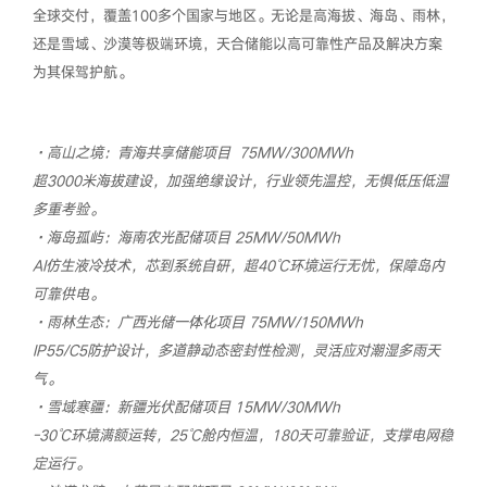
全球交付，覆盖100多个国家与地区。无论是高海拔、海岛、雨林，
还是雪域、沙漠等极端环境，天合储能以高可靠性产品及解决方案
为其保驾护航。
·高山之境：青海共享储能项目 75MW/300MWh
超3000米海拔建设，加强绝缘设计，行业领先温控，无惧低压低温
多重考验。
·海岛孤屿：海南农光配储项目 25MW/50MWh
AI仿生液冷技术，芯到系统自研，超40℃环境运行无忧，保障岛内
可靠供电。
·雨林生态：广西光储一体化项目 75MW/150MWh
IP55/C5防护设计，多道静动态密封性检测，灵活应对潮湿多雨天
气。
·雪域寒疆：新疆光伏配储项目 15MW/30MWh
-30℃环境满额运转，25℃舱内恒温，180天可靠验证，支撑电网稳
定运行。