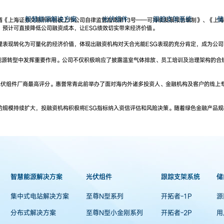
智慧能源解决方案
光伏组件
跟踪支架系统
储
循《上海证券交易所科创板上市公司自律监管指南第13号——可持续发展报告编制》、《上海
，预计可直接降低公司融资成本，让ESG绩效切实带来经济价值。
理表现转化为可量化的经济价值，体现出融资机构对天合光能ESG表现的充分肯定，成为公
能源转型中发挥重要作用。公司不仅积极响应了披露温室气体排放、员工培训及治理架构的合
光伏组件厂商最高评分。惠誉常青此前举办了面对海内外诸多投资人、金融机构及客户的线上专
的规模持续扩大，投融资机构积极将ESG指标纳入资信评估和风险决策。随着绿色金融产品规
智慧能源解决方案
光伏组件
跟踪支架系统
储
集中式电站解决方案
至尊N型系列
开拓者-1P
源
分布式解决方案
至尊N型小金刚系列
开拓者-2P
用