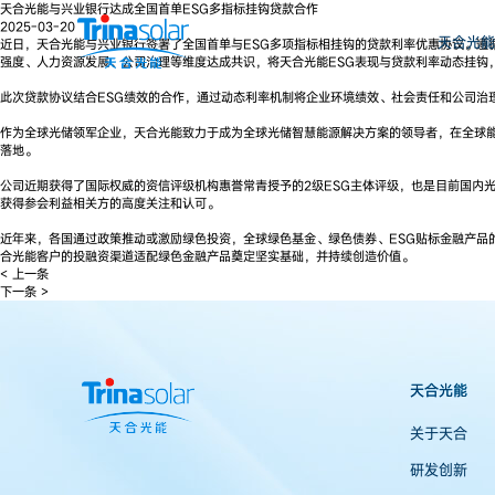
天合光能与兴业银行达成全国首单ESG多指标挂钩贷款合作
2025-03-20
天合光能
近日，天合光能与兴业银行签署了全国首单与ESG多项指标相挂钩的贷款利率优惠协议。遵
强度、人力资源发展、公司治理等维度达成共识，将天合光能ESG表现与贷款利率动态挂钩
此次贷款协议结合ESG绩效的合作，通过动态利率机制将企业环境绩效、社会责任和公司治
作为全球光储领军企业，天合光能致力于成为全球光储智慧能源解决方案的领导者，在全球
落地。
公司近期获得了国际权威的资信评级机构惠誉常青授予的2级ESG主体评级，也是目前国内
获得参会利益相关方的高度关注和认可。
近年来，各国通过政策推动或激励绿色投资，全球绿色基金、绿色债券、ESG贴标金融产品
合光能客户的投融资渠道适配绿色金融产品奠定坚实基础，并持续创造价值。
< 上一条
下一条 >
天合光能
关于天合
研发创新