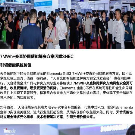
7MWh+交直协同储能解决方案闪耀SNEC
引领储能系统价值
天合光能旗下的天合储能展示的Elementa金刚3 7MWh+交直协同储能解决方案，吸引众
多观众驻足交流。值得一提的是，“天合光能智慧能源解决方案全球发布会” 也在同期举
行。天合储能全球产品与解决方案总监邓伟解读了
7MWh+交直协同解决方案具备安全更可
靠性，收益更清晰，场景更灵活的优势
。Elementa 金刚3不仅在系统可靠性和全生命周期
收益性上实现了显著跃升，精准契合未来电力市场化交易的核心需求，更体现了天合储能在
技术协同上的深度思考。
邓伟强调， 天合储能依托其电力电子研究平台开发的新一代集中式PCS，能够与Elementa
金刚 3实现完美匹配，达成行业最低超配比，从而实现客户收益最大化。同时，
天合光能也
将立足全球多元化需求，技术创新解决方案，引领光储价值未来。