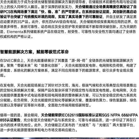
天合光能致力于成为全球光储智慧能源解决方案的领导者，在储能技术前瞻性布局与验证能
力上的投入同样引人瞩目。基于深厚的研发实力，
天合储能
通过全场景高精度仿真验证了自
研PCS在构网场景下满足“快、稳、准”的严苛要求。在系统级验证层面，其创新的黑启动
验证平台突破了传统模拟环境的局限，实现了真实场景下的可靠验证
，并自主研发了满足黑
启动要求的3S产品。此外，依托百MW级自有电站，天合储能持续探索离网应用的边界，在
场景多样性、系统可靠性、动态响应及安全防护等关键领域不断取得突破创新。尤为关键的
是，Elementa系列储能系统产品在稳定性、耐受性、可靠性与安全性方面均通过了全球各
权威机构的严格认证。
智慧能源解决方案，赋能零碳范式革命
在SNEC展会上，天合光能重磅展示了其覆盖“源-网-荷”全链条的光储智慧能源解决方
案。聚焦“零碳未来”和“场景化创新”，天合光能围绕发电侧、电网侧和负荷侧，构建了
多维度、系统化的解决方案体系，满足不同应用场景下的能源需求，吸引众多专业观众围
观。
在发电侧，天合光能现场展出了其针对沙戈荒、海光、极端气候和农光等典型应用场景推出
的定制化系统解决方案，保障产品在复杂环境下的稳定性与高效发电性能。在电网侧，天合
光能提供覆盖集中式电站场景和弱电网场景的整体解决方案，可以为安全稳定的电力系统充
分赋能。在负荷侧，天合光能提供定制化零碳解决方案，覆盖绿色算力、绿色氢氨醇、绿色
住建以及零碳矿区等新兴场景，全面助力终端用能低碳转型。
值得一提的是，展会期间，
天合储能荣获IEC62619国际标准认证和SGS NFPA 68&NFPA
855认证报告
，充分彰显天合储能产品与系统安全、可靠与卓越品质，进一步印证了其在行
业内的技术领先地位。此外，天合储能正式发布的“光储充”与“光储云”两大智慧平台，
进一步优化能源管理效率和电力市场交易响应能力。