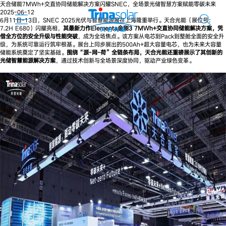
天合储能7MWh+交直协同储能解决方案闪耀SNEC，全场景光储智慧方案赋能零碳未来
2025-06-12
6月11日-13日，SNEC 2025光伏与智慧能源展在上海隆重举行。天合光能（展位号：
7.2H E680）闪耀亮相，
其最新力作Elementa金刚3 7MWh+交直协同储能解决方案，凭
借全方位的安全升级与性能突破
，成为全场焦点。该方案从电芯到Pack到整舱全面的安全升
级，为系统可靠运行筑牢根基。展台上同步展出的500Ah+超大容量电芯，也为未来大容量
储能系统奠定了坚实基础。
围绕“源-网-荷”全链条布局，天合光能还重磅展示了其创新的
光储智慧能源解决方案
，通过技术创新与全场景深度协同，驱动产业绿色变革。