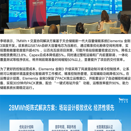
李明表示，7MWh＋交直协同解决方案基于天合储能新一代大容量储能系统Elementa 金刚
3深度开发。该系统以587Ah自研大容量电芯为压舱石，通过精准优化舱体空间利用率，实
现整舱能量密度提升超40% ，以百兆瓦级项目测算，可提升场站级能量密度近35%，降低土
地租赁费用23.8%，Capex总成本降低超5%。同时通过整柜运输和厂内前置联调、一体化
覆盖测试等程序优化，将并网前期准备时间缩短50%以上，显著提升了项目的交付效率。
为了更好的控制运营成本，Elementa 金刚3 升级采用了风液混动制冷液冷控制技术，让系
统可以根据环境温度变化智能调节工作模式，精准控制热管理，实现辅助功耗降低30%。在
运维设计层面，Elementa 金刚3保留了PACK独立运维窗口，并配套设计了自动辅助机械设
备，实现30分钟内PACK更换，配合 “一键式场站升级” 功能，运维效率提升90%，助力
储能系统长期稳定运行。