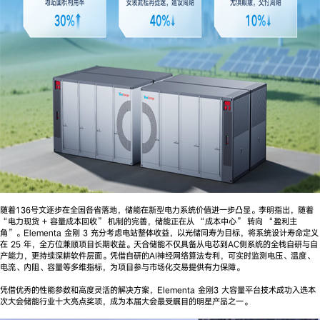
随着136号文逐步在全国各省落地，储能在新型电力系统价值进一步凸显。李明指出，随着
“电力现货 + 容量成本回收” 机制的完善，储能正在从 “成本中心” 转向 “盈利主
角”。Elementa 金刚 3 充分考虑电站整体收益，以光储同寿为目标，将系统设计寿命定义
在 25 年，全方位兼顾项目长期收益。天合储能不仅具备从电芯到AC侧系统的全栈自研与自
产能力，更持续深耕软件层面。凭借自研的AI神经网络算法专利，可实时监测电压、温度、
电流、内阻、容量等多维指标，为项目参与市场化交易提供有力保障。
凭借优秀的性能参数和高度灵活的解决方案，Elementa 金刚3 大容量平台技术成功入选本
次大会储能行业十大亮点奖项，成为本届大会最受瞩目的明星产品之一。