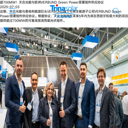
超700MW！天合光能与欧洲VERBUND Green Power签署组件供应协议
2025-07-03
近期，天合光能与奥地利能源巨头VERBUND旗下可再生能源子公司VERBUND Green
Power签署组件供应协议。根据协议，天合光能将在未来5年内为其在西班牙和意大利的项目
提供超过700MW的可靠高效高性能光伏组件。