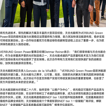
依托先进技术、领先的解决方案及丰富的大型项目经验，天合光能将为VERBUND Green
Power项目的顺利实施与长期稳定运营提供有力保障，助力其加快清洁能源布局，稳步实现
可持续发展目标。这一合作标志着双方在推动绿色低碳转型进程上迈出了重要一步，也为欧
洲绿色能源注入强劲动能。
VERBUND Green Power董事总经理Dietmar Reiner表示：“我们很荣幸能与天合光能合
作。作为全球最具声誉的光伏制造商之一，天合光能卓越的产品质量和技术实力为我们在欧
洲打造高标准光伏电站提供了坚实保障。此次合作将有力支持我们实现快速扩张的战略目
标，加快清洁能源项目落地。”
天合光能欧洲区负责人Gonzalo de la Viña表示：“VERBUND Green Power是欧洲能源
领域的关键力量。天合光能与之携手，以可靠、高效、创新的光伏解决方案巩固欧洲绿色能
源结构的领先优势。此次协议不仅是支持客户实现可持续发展目标的重要里程碑，也彰显了
双方共促绿色未来的坚定承诺。”
天合光能深耕光伏领域二十八年，始终坚持“以客户为中心”，依托稳定可靠的产品品质与
持续不断的技术创新，在全球市场树立了卓越的品牌形象，成为全球领先能源企业值得信赖
的合作伙伴。近期，天合光能再度稳居BNEF tier 1光伏组件制造商榜单，位居最具融资价
值组件品牌全球前列；天合储能连续六个季度斩获BNEF tier 1一级储能厂商评级，蝉联
BNEF“全球储能产品及系统集成商可融资性”榜单并位居前列。