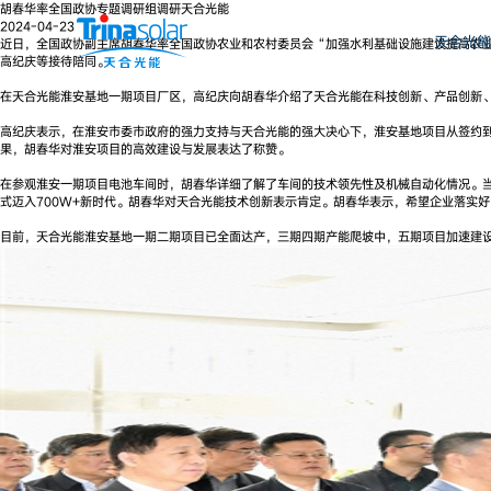
胡春华率全国政协专题调研组调研天合光能
2024-04-23
天合光能
近日，全国政协副主席胡春华率全国政协农业和农村委员会“加强水利基础设施建设提高农
高纪庆等接待陪同。
在天合光能淮安基地一期项目厂区，高纪庆向胡春华介绍了天合光能在科技创新、产品创新
高纪庆表示，在淮安市委市政府的强力支持与天合光能的强大决心下，淮安基地项目从签约到
果，胡春华对淮安项目的高效建设与发展表达了称赞。
在参观淮安一期项目电池车间时，胡春华详细了解了车间的技术领先性及机械自动化情况。当了
式迈入700W+新时代。胡春华对天合光能技术创新表示肯定。胡春华表示，希望企业落实
目前，天合光能淮安基地一期二期项目已全面达产，三期四期产能爬坡中，五期项目加速建