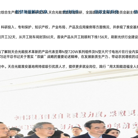
智慧能源解决方案
光伏组件
跟踪支架系统
储
业综合生产能力”专题调研组深入天合光能淮安基地调研，全国政协农业和农村委员会副主任
、科研投入、专利保护、知识产权、产业布局、产品及应用案例等方面情况，并参观了淮安基
开工32天，从开工到车间封顶60天，首块产品从开工到顺利下线156天，刷新光伏行业建
解到天合光能技术革新的产品代表至尊N型720W系列组件及N型大尺寸电池片在行业内实现首
好习近平总书记关于落实“双碳”战略的重要论述精神，在发展新质生产力、带动农民增收的
设中。天合光能淮安基地将持续吸引优质人才，提供更多就业岗位，践行“用太阳能造福全人