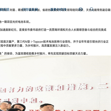
能系统
可持续发展
服务与支持
叶冬松、刘雷、蒋旭光、梁晔参加，省政协及淮安市有关领导陪同调研，天合光能常务副总裁
地一期项目光伏电池车间。
设加速度新纪元，是淮安市委市政府打造一流营商环境和天合人长期艰苦奋斗结合的完美成
次量产，第三代N型 i-Topcon技术电池效率行业领先，并于去年年底引领光伏行业正
过程中贡献更多力量，为乡村振兴、高质量发展注入新动力。
类”的使命，为富民增收助推乡村振兴、率先实现双碳目标贡献天合力量。