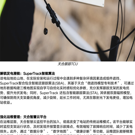
天合跟踪TCU
解锁发电潜能：SuperTrack智能算法
该电站地处山地，在实际安装和运行过程中会遇到多种复杂环境因素造成组件遮挡，
SuperTrack智合包含智能逆跟踪算法(SBA)，其基于天合“微遮挡模型专利技术”，可通过
地形数据构建三维地图实现自学习自优化实时感知优化参数，充分发挥跟踪支架的发电优
势，提升光伏发电；同时，SuperTrack 还包含智能跟踪算法(STA), 其依据双面辐照模型，
可确保阴雨天支架最优角度，减少旋转，延长工作时间，尤其在散射光下发电更佳，增加电
站收益。
强化运维管理：天合智慧云平台
在运维层面，天合智慧云监控平台的加入，彻底改变了电站的传统运维模式。该平台能够实
时监控支架运行状态，及时发现并报警显示故障点，有效缩短了故障响应时间，减少了发电
损失。此外，通过“数据分享”、“数字地图”、“健康诊断”等功能，运维团队能够精准