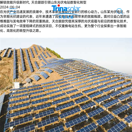
解锁效能升级新时代, 天合跟踪引领山东光伏电站数智化转型
2024-06-04
在光伏产业迅速发展的浪潮中，技术革新是推动行业前行的核心动力。山东某光伏电站，作
为早期光伏建设的代表，近年来遭遇了因初期技术局限带来的效能瓶颈。面对日益凸显的运
维难题与发电效率下降的双重挑战，天合跟踪凭借其深厚的光伏底蕴与前沿的数智化技术，
成功实施了一项里程碑式的技改项目，不仅重焕电站生机，更为整个行业探索出一条智能
化、高效化的转型升级之路。