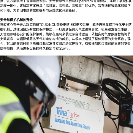
点，该方案集成了智能电控系统、天合智慧云平台与SuperTrack智能算法，实现了软硬件的
高度一体化。该解决方案兼具“高可靠、高性能、高效率”的优势，旨在通过智能化和数字
化手段，为老旧电站的效能提升与运维优化开辟新径。
安全与保护机制的升级
技改核心在于天合跟踪自研TCU及NCU替换电站旧有电控系统，解决通讯障碍并强化安全防
御机制。过往因缺乏有效的保护模式，一旦遇到极端天气或设备异常，极易引发安全事故。
天合跟踪精心设计的保护策略，能够在强风来袭之际自动激活，依据实时气象数据智能调节
支架姿态，大幅降低恶劣天气对电站构成的威胁，从根本上增强了整体运营的安全系数。现
今，TCU能够瞬时识别电机过载状况并立即启动保护程序，有效遏制因过流可能导致的支架
结构损伤，从而确保设备的持久稳定与安全运行。