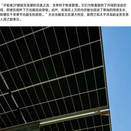
“开拓者2P跟踪支架堪称完美之选，非常利于牧场管理。它们为牲畜提供了开阔的活动空
间，即使在组件下方也能自由穿梭。此外，安装在上方的光伏板也促进了草地的持续生长，
即便在干旱季节也能生机勃勃。”天合光能亚太区澳大利亚、新西兰和太平洋岛屿业务负责
人周之超表示。