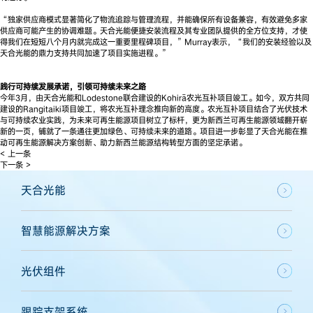
“独家供应商模式显著简化了物流追踪与管理流程，并能确保所有设备兼容，有效避免多家
供应商可能产生的协调难题。天合光能便捷安装流程及其专业团队提供的全方位支持，才使
得我们在短短八个月内就完成这一重要里程碑项目，”Murray表示，“我们的安装经验以及
天合光能的鼎力支持共同加速了项目实施进程。”
践行可持续发展承诺
，
引领可持续未来之路
今年3月，由天合光能和Lodestone联合建设的Kohirā农光互补项目竣工。如今，双方共同
建设的Rangitaiki项目竣工，将农光互补理念推向新的高度。农光互补项目结合了光伏技术
与可持续农业实践，为未来可再生能源项目树立了标杆，更为新西兰可再生能源领域翻开崭
新的一页，铺就了一条通往更加绿色、可持续未来的道路。项目进一步彰显了天合光能在推
动可再生能源解决方案创新、助力新西兰能源结构转型方面的坚定承诺。
< 上一条
下一条 >
天合光能
智慧能源解决方案
光伏组件
跟踪支架系统