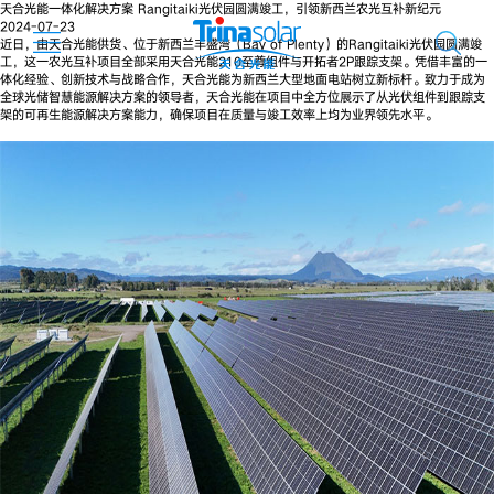
天合光能一体化解决方案 Rangitaiki光伏园圆满竣工，引领新西兰农光互补新纪元
2024-07-23
近日，由天合光能供货、位于新西兰丰盛湾（Bay of Plenty）的Rangitaiki光伏园圆满竣
工，这一农光互补项目全部采用天合光能210至尊组件与开拓者2P跟踪支架。凭借丰富的一
体化经验、创新技术与战略合作，天合光能为新西兰大型地面电站树立新标杆。致力于成为
全球光储智慧能源解决方案的领导者，天合光能在项目中全方位展示了从光伏组件到跟踪支
架的可再生能源解决方案能力，确保项目在质量与竣工效率上均为业界领先水平。