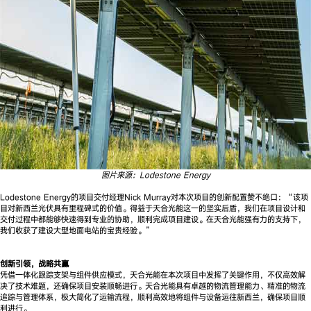
图片来源：Lodestone Energy
Lodestone Energy的项目交付经理Nick Murray对本次项目的创新配置赞不绝口：“该项
目对新西兰光伏具有里程碑式的价值。得益于天合光能这一的坚实后盾，我们在项目设计和
交付过程中都能够快速得到专业的协助，顺利完成项目建设。在天合光能强有力的支持下，
我们收获了建设大型地面电站的宝贵经验。”
创新引领，战略共赢
凭借一体化跟踪支架与组件供应模式，天合光能在本次项目中发挥了关键作用，不仅高效解
决了技术难题，还确保项目安装顺畅进行。天合光能具有卓越的物流管理能力、精准的物流
追踪与管理体系，极大简化了运输流程，顺利高效地将组件与设备运往新西兰，确保项目顺
利进行。