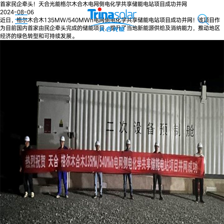
首家民企牵头！天合光能格尔木合木电网侧电化学共享储能电站项目成功并网
2024-08-06
近日，格尔木合木135MW/540MWh电网侧电化学共享储能电站项目成功并网！该项目作
为目前国内首家由民企牵头完成的储能项目，提升了当地新能源供给及消纳能力，推动地区
经济的绿色转型和可持续发展。