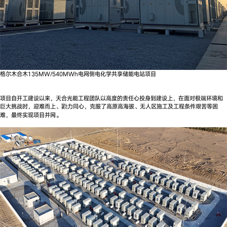
格尔木合木135MW/540MWh电网侧电化学共享储能电站项目
项目自开工建设以来，天合光能工程团队以高度的责任心投身到建设上，在面对极端环境和
巨大挑战时，迎难而上、勠力同心，克服了高原高海拔、无人区施工及工程条件艰苦等困
难，最终实现项目并网。