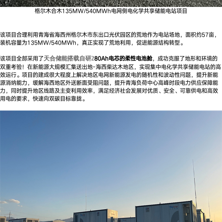
格尔木合木135MW/540MWh电网侧电化学共享储能电站项目
该项目合理利用青海省海西州格尔木市东出口光伏园区的荒地作为电站场地，面积约57亩，
装机容量为135MW/540MWh，真正实现了荒地利用，促进能源结构转型。
该项目全部采用了
80A
h电芯的柔性电池舱
，成功克服了地形和环境的
天合储能搭载自研2
双重考验！在新能源大规模汇集送出地-海西柴达木地区，实现集中电化学共享储能电站的高
效运行。项目的建成很大程度上解决地区电网新能源发电的随机性和波动性问题，提升新能
源消纳能力，缓解海西地区外送断面受阻问题，提升青海负荷中心高峰时段电力供应保障能
力，同时提升地区线路及主变利用效率，满足经济社会发展对优质、安全、可靠供电和高效
用电的要求，快速向双碳目标靠拢。