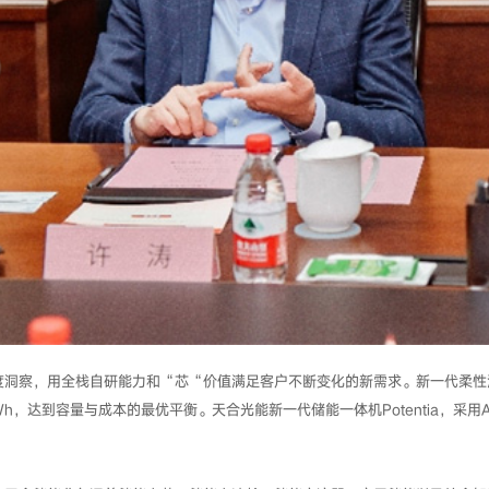
洞察，用全栈自研能力和“芯“价值满足客户不断变化的新需求。新一代柔性液冷电
Wh，达到容量与成本的最优平衡。天合光能新一代储能一体机Potentia，采用A