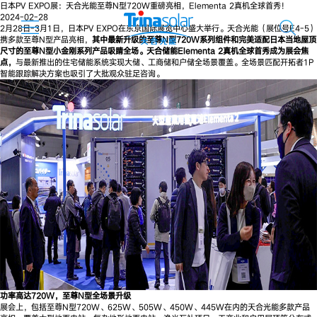
日本PV EXPO展：天合光能至尊N型720W重磅亮相，Elementa 2真机全球首秀！
2024-02-28
2月28日-3月1日，日本PV EXPO在东京国际展览中心盛大举行。天合光能（展位号E4-5）
携多款至尊N型产品亮相，
其中最新升级的至尊N型720W系列组件和完美适配日本当地屋顶
尺寸的至尊N型小金刚系列产品吸睛全场。天合储能Elementa 2真机全球首秀成为展会焦
点，
与最新推出的住宅储能系统实现大储、工商储和户储全场景覆盖。全场景匹配开拓者1P
智能跟踪解决方案也吸引了大批观众驻足咨询。
功率高达720W，
至尊N型全场景升级
展会上，包括至尊N型720W、625W、505W、450W、445W在内的天合光能多款产品