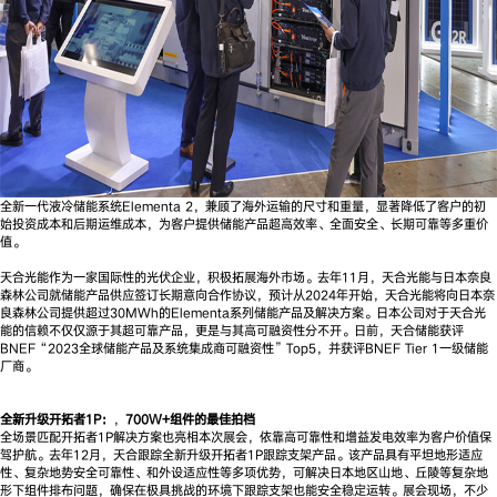
全新一代液冷储能系统Elementa 2，兼顾了海外运输的尺寸和重量，显著降低了客户的初
始投资成本和后期运维成本，为客户提供储能产品超高效率、全面安全、长期可靠等多重价
值。
天合光能作为一家国际性的光伏企业，积极拓展海外市场。去年11月，天合光能与日本奈良
森林公司就储能产品供应签订长期意向合作协议，预计从2024年开始，天合光能将向日本奈
良森林公司提供超过30MWh的Elementa系列储能产品及解决方案。日本公司对于天合光
能的信赖不仅仅源于其超可靠产品，更是与其高可融资性分不开。日前，天合储能获评
BNEF“2023全球储能产品及系统集成商可融资性”Top5，并获评BNEF Tier 1一级储能
厂商。
全新升级开拓者1P：
，
700W+组件的最佳拍档
全场景匹配开拓者1P解决方案也亮相本次展会，依靠高可靠性和增益发电效率为客户价值保
驾护航。去年12月，天合跟踪全新升级开拓者1P跟踪支架产品。该产品具有平坦地形适应
性、复杂地势安全可靠性、和外设适应性等多项优势，可解决日本地区山地、丘陵等复杂地
形下组件排布问题，确保在极具挑战的环境下跟踪支架也能安全稳定运转。展会现场，不少