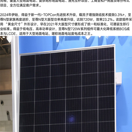
亮相，覆盖大型地面电站、复杂地形地面电站、渔光互补项目、工商业和户用屋顶等分布式
项目，全方位满足客户需求。
2024年伊始，得益于新一代i-TOPCon先进技术升级，载流子增强烧结技术提效0.3%+，至
尊N型家族再度进阶，至尊N型大版型功率再度升级，达到720W，效率23.2%。该款组件采
用 “黄金尺寸”外形设计，早在2021年大版型尺寸便形成了统一和标准化，可谓诞生即行
业标准。得益于低电压、高串功率设计，至尊N型720W系列组件可最大化降低系统BOS成
本与LCOE，适用于大型地面电站，堪称地面电站度电成本之王。