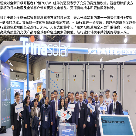
观众对全新升级开拓者1P和700W+组件的适配表示了充分的肯定和欣赏。智能跟踪解决方
案将为日本地区及全球客户带来更高发电增益、更低度电成本和更佳服务体验。
致力于成为全球光储智慧能源解决方案的领导者，天合光能是业内唯一一家提供组件+支架
+储能的企业。其光储一体化智慧解决能源方案，引领行业进一步发展，也越来越成为全球各
行业绿色发展的坚定选择。未来，天合光能将牢记“用太阳能造福全人类”的使命，不断用
高效高质量的光伏产品为全球客户创造更多的价值，与行业伙伴携手共创美好零碳未来。