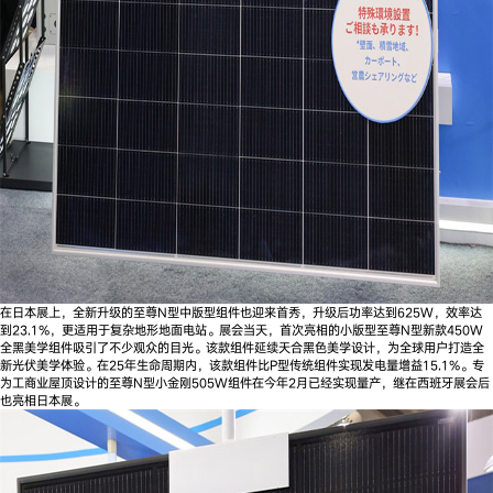
在日本展上，全新升级的至尊N型中版型组件也迎来首秀，升级后功率达到625W，效率达
到23.1%，更适用于复杂地形地面电站。展会当天，首次亮相的小版型至尊N型新款450W
全黑美学组件吸引了不少观众的目光。该款组件延续天合黑色美学设计，为全球用户打造全
新光伏美学体验。在25年生命周期内，该款组件比P型传统组件实现发电量增益15.1%。专
为工商业屋顶设计的至尊N型小金刚505W组件在今年2月已经实现量产，继在西班牙展会后
也亮相日本展。