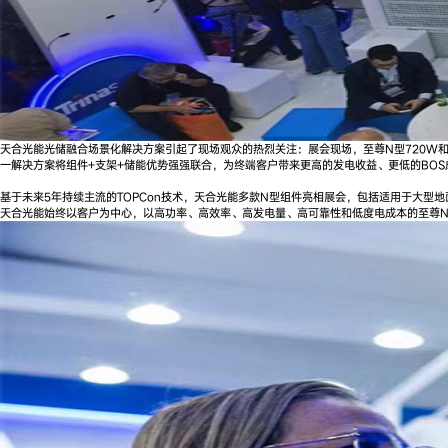
天合光能光储融合场景化解决方案引起了现场观众的热烈关注：展会现场，至尊N型720W和
一解决方案将组件+支架+储能优势强强联合，为终端客户带来更高的发电收益、更低的BOS
基于未来5年持续主流的TOPCon技术，天合光能多款N型组件亮相展会，包括适用于大型地
天合光能始终以客户为中心，以高功率、高效率、高发电量、高可靠性和低度电成本的至尊