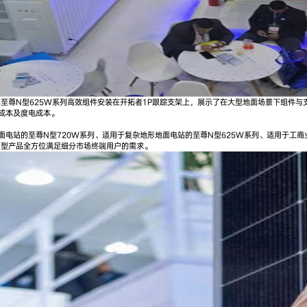
至尊N型625W系列高效组件安装在开拓者1P跟踪支架上，展示了在大型地面场景下组件与支
成本及度电成本。
面电站的至尊N型720W系列、适用于复杂地形地面电站的至尊N型625W系列、适用于工商业
N型产品全方位满足细分市场终端用户的需求。