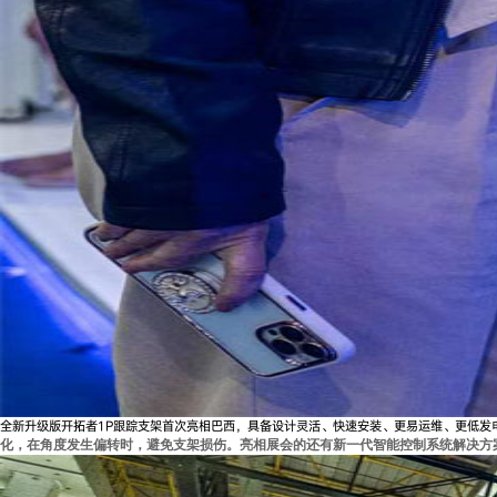
全新升级版开拓者1P跟踪支架首次亮相巴西，具备设计灵活、快速安装、更易运维、更低发
化，在角度发生偏转时，避免支架损伤。亮相展会的还有新一代智能控制系统解决方