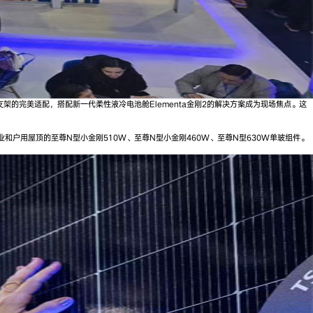
架的完美适配，搭配新一代柔性液冷电池舱Elementa金刚2的解决方案成为现场焦点。这
和户用屋顶的至尊N型小金刚510W、至尊N型小金刚460W、至尊N型630W单玻组件。