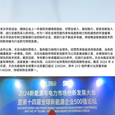
本次评选活动，围绕企业上一年度的关键绩效指标，对营业收入、盈利能力、研发创新投入
等，进行全面而深入的评估。作为一项在全球范围内享有高度影响力和权威性的年度盛事，
本次评选旨在树立新能源行业的标杆企业，激励行业不断追求卓越，持续推动新能源技术的
创新突破与行业的可持续发展。
去年以来，天合光能经营收入、盈利能力保持行业领先，经营性净现金流持续改善，业务的
健康度进一步增强。同时，天合光能始终将研发创新作为公司发展战略之首，长期保持行业
领先的技术优势。截至目前，专利累计申请量超5600多件，位居行业前列。天合光能还采用
富有弹性的、适度垂直一体化布局，以应对行业供需和价格的周期性波动。截至 2024 年 6
月底，天合光能组件全球累计出货量已超过 225GW，其中 210 组件累计出货量突破
140GW，持续保持全球第一。