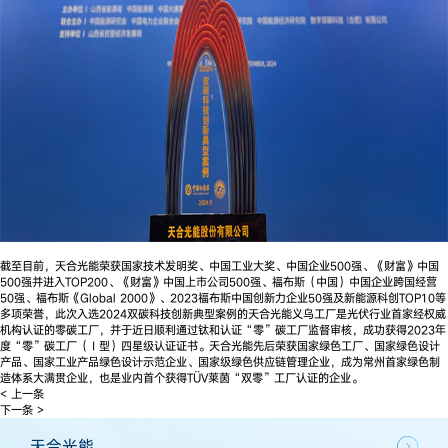
截至目前，天合光能荣获国家技术发明奖、中国工业大奖、中国企业500强、《财富》中国
500强并进入TOP200、《财富》中国上市公司500强、福布斯（中国）中国企业跨国经营
50强、福布斯《Global 2000》、2023福布斯中国创新力企业50强及新能源科创TOP10等
多项荣誉，此次入选2024双碳科技创新典型案例的天合光能义乌工厂是光伏行业首家经权威
机构认证的零碳工厂，并于近日顺利通过钛和认证“零”碳工厂监督审核，成功获得2023年
度“零”碳工厂（Ⅰ型）四星级认证证书。天合光能先后荣获国家绿色工厂、国家绿色设计
产品、国家工业产品绿色设计示范企业、国家级绿色供应链管理企业，成为常州首家绿色制
造体系大满贯企业，也是业内首个获得TÜV莱茵“双零”工厂认证的企业。
< 上一条
下一条 >
天合光能